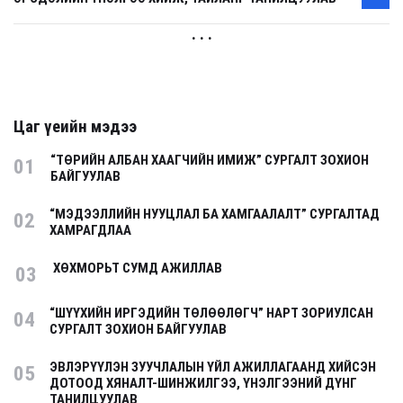
. . .
Цаг үеийн мэдээ
“ТӨРИЙН АЛБАН ХААГЧИЙН ИМИЖ” СУРГАЛТ ЗОХИОН
01
БАЙГУУЛАВ
“МЭДЭЭЛЛИЙН НУУЦЛАЛ БА ХАМГААЛАЛТ” СУРГАЛТАД
02
ХАМРАГДЛАА
ХӨХМОРЬТ СУМД АЖИЛЛАВ
03
“ШҮҮХИЙН ИРГЭДИЙН ТӨЛӨӨЛӨГЧ” НАРТ ЗОРИУЛСАН
04
СУРГАЛТ ЗОХИОН БАЙГУУЛАВ
ЭВЛЭРҮҮЛЭН ЗУУЧЛАЛЫН ҮЙЛ АЖИЛЛАГААНД ХИЙСЭН
05
ДОТООД ХЯНАЛТ-ШИНЖИЛГЭЭ, ҮНЭЛГЭЭНИЙ ДҮНГ
ТАНИЛЦУУЛАВ