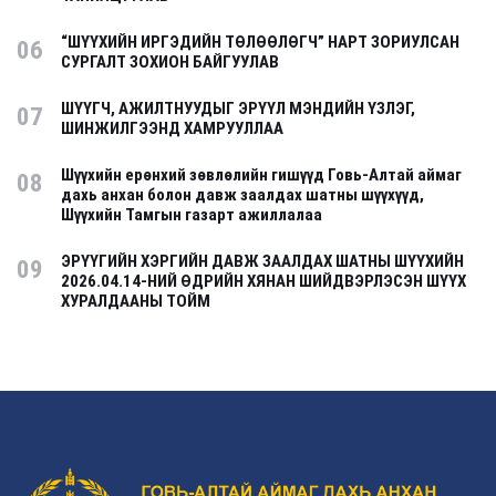
“ШҮҮХИЙН ИРГЭДИЙН ТӨЛӨӨЛӨГЧ” НАРТ ЗОРИУЛСАН
06
СУРГАЛТ ЗОХИОН БАЙГУУЛАВ
ШҮҮГЧ, АЖИЛТНУУДЫГ ЭРҮҮЛ МЭНДИЙН ҮЗЛЭГ,
07
ШИНЖИЛГЭЭНД ХАМРУУЛЛАА
Шүүхийн ерөнхий зөвлөлийн гишүүд Говь-Алтай аймаг
08
дахь анхан болон давж заалдах шатны шүүхүүд,
Шүүхийн Тамгын газарт ажиллалаа
ЭРҮҮГИЙН ХЭРГИЙН ДАВЖ ЗААЛДАХ ШАТНЫ ШҮҮХИЙН
09
2026.04.14-НИЙ ӨДРИЙН ХЯНАН ШИЙДВЭРЛЭСЭН ШҮҮХ
ХУРАЛДААНЫ ТОЙМ