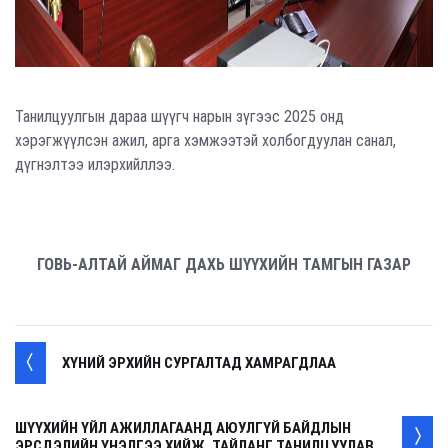
Танилцуулгын дараа шүүгч нарын зүгээс 2025 онд
хэрэгжүүлсэн ажил, арга хэмжээтэй холбогдуулан санал,
дүгнэлтээ илэрхийллээ.
ГОВЬ-АЛТАЙ АЙМАГ ДАХЬ ШҮҮХИЙН ТАМГЫН ГАЗАР
ХҮНИЙ ЭРХИЙН СУРГАЛТАД ХАМРАГДЛАА
ШҮҮХИЙН ҮЙЛ АЖИЛЛАГААНД АЮУЛГҮЙ БАЙДЛЫН
ЭРСДЭЛИЙН ҮНЭЛГЭЭ ХИЙЖ, ТАЙЛАНГ ТАНИЛЦУУЛАВ