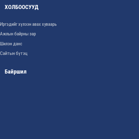
ХОЛБООСУУД
Иргэдийг хүлээн авах хуваарь
Ажлын байрны зар
Шилэн данс
Сайтын бүтэц
Байршил