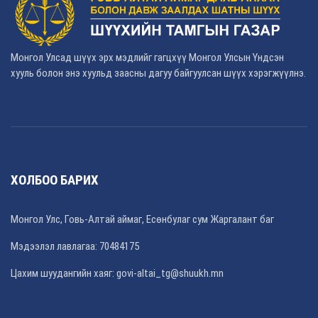
Монгол Улсад шүүх эрх мэдлийг гагцхүү Монгол Улсын Үндсэн
хууль болон энэ хуульд заасны дагуу байгуулсан шүүх хэрэгжүүлнэ.
ХОЛБОО БАРИХ
Монгол Улс, Говь-Алтай аймаг, Есөнбулаг сум Жаргалант баг
Мэдээлэл лавлагаа: 70484175
Цахим шуудангийн хаяг: govi-altai_tg@shuukh.mn