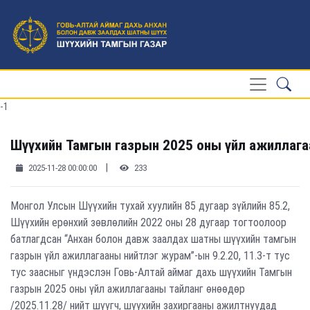
-1
Шүүхийн Тамгын газрын 2025 оны үйл ажиллага
|
2025-11-28 00:00:00
233
Монгол Улсын Шүүхийн тухай хуулийн 85 дугаар зүйлийн 85.2,
Шүүхийн ерөнхий зөвлөлийн 2022 оны 28 дугаар тогтоолоор
батлагдсан “Анхан болон давж заалдах шатны шүүхийн тамгын
газрын үйл ажиллагааны нийтлэг журам”-ын 9.2.20, 11.3-т тус
тус заасныг үндэслэн Говь-Алтай аймаг дахь шүүхийн Тамгын
газрын 2025 оны үйл ажиллагааны тайланг өнөөдөр
/2025.11.28/ нийт шүүгч, шүүхийн захиргааны ажилтнуудад