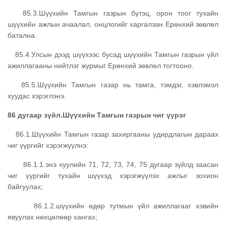
85.3.Шүүхийн Тамгын газрын бүтэц, орон тоог тухайн
шүүхийн ажлын ачаалал, онцлогийг харгалзан Ерөнхий зөвлөл
батална.
85.4.Улсын дээд шүүхээс бусад шүүхийн Тамгын газрын үйл
ажиллагааны нийтлэг журмыг Ерөнхий зөвлөл тогтооно.
85.5.Шүүхийн Тамгын газар нь тамга, тэмдэг, хэвлэмэл
хуудас хэрэглэнэ.
86 дугаар зүйл.Шүүхийн Тамгын газрын чиг үүрэг
86.1.Шүүхийн Тамгын газар захиргааны удирдлагын дараах
чиг үүргийг хэрэгжүүлнэ:
86.1.1.энэ хуулийн 71, 72, 73, 74, 75 дугаар зүйлд заасан
чиг үүргийг тухайн шүүхэд хэрэгжүүлэх ажлыг зохион
байгуулах;
86.1.2.шүүхийн өдөр тутмын үйл ажиллагааг хэвийн
явуулах нөхцөлөөр хангах;