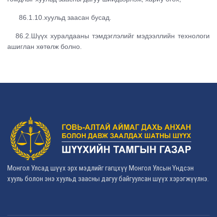
86.1.10.хуульд заасан бусад.
86.2.Шүүх хуралдааны тэмдэглэлийг мэдээллийн технологи
ашиглан хөтөлж болно.
Монгол Улсад шүүх эрх мэдлийг гагцхүү Монгол Улсын Үндсэн
хууль болон энэ хуульд заасны дагуу байгуулсан шүүх хэрэгжүүлнэ.