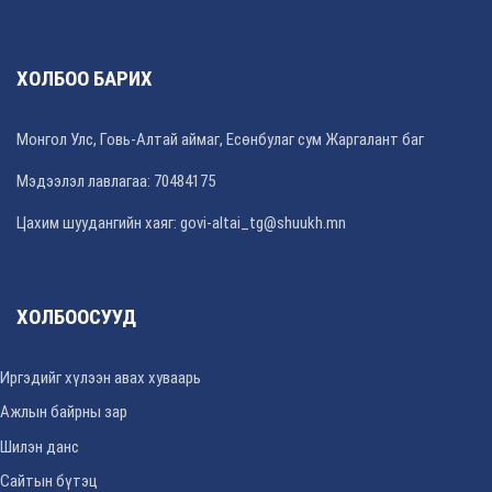
ХОЛБОО БАРИХ
Монгол Улс, Говь-Алтай аймаг, Есөнбулаг сум Жаргалант баг
Мэдээлэл лавлагаа: 70484175
Цахим шуудангийн хаяг: govi-altai_tg@shuukh.mn
ХОЛБООСУУД
Иргэдийг хүлээн авах хуваарь
Ажлын байрны зар
Шилэн данс
Сайтын бүтэц