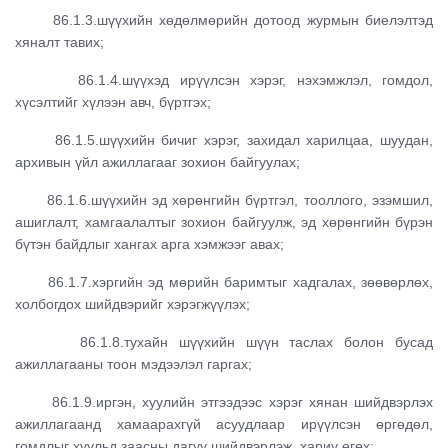
86.1.3.шүүхийн хөдөлмөрийн дотоод журмын биелэлтэд
хяналт тавих;
86.1.4.шүүхэд ирүүлсэн хэрэг, нэхэмжлэл, гомдол,
хүсэлтийг хүлээн авч, бүртгэх;
86.1.5.шүүхийн бичиг хэрэг, захидал харилцаа, шуудан,
архивын үйл ажиллагааг зохион байгуулах;
86.1.6.шүүхийн эд хөрөнгийн бүртгэл, тооллого, эзэмшил,
ашиглалт, хамгаалалтыг зохион байгуулж, эд хөрөнгийн бүрэн
бүтэн байдлыг хангах арга хэмжээг авах;
86.1.7.хэргийн эд мөрийн баримтыг хадгалах, зөөвөрлөх,
холбогдох шийдвэрийг хэрэгжүүлэх;
86.1.8.тухайн шүүхийн шүүн таслах болон бусад
ажиллагааны тоон мэдээлэл гаргах;
86.1.9.иргэн, хуулийн этгээдээс хэрэг хянан шийдвэрлэх
ажиллагаанд хамаарахгүй асуудлаар ирүүлсэн өргөдөл,
гомдлыг хуульд заасны дагуу шийдвэрлэж, хариу өгөх;