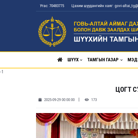
Утас: 70483775
Цахим шуудангийн хаяг: govi-altai_t
ШҮҮХ
ТАМГЫН ГАЗАР
МЭД
-1
ЦОГТ 
|
2025-09-29 00:00:00
173