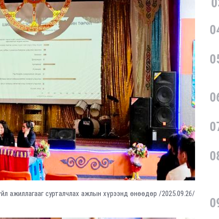
0
0
0
0
0
0
үйл ажиллагааг сурталчлах ажлын хүрээнд өнөөдөр /2025.09.26/
0