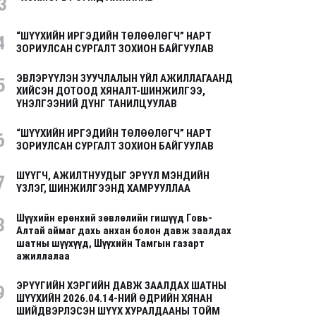
3
“ШҮҮХИЙН ИРГЭДИЙН ТӨЛӨӨЛӨГЧ” НАРТ
4
ЗОРИУЛСАН СУРГАЛТ ЗОХИОН БАЙГУУЛАВ
ЭВЛЭРҮҮЛЭН ЗУУЧЛАЛЫН ҮЙЛ АЖИЛЛАГААНД
5
ХИЙСЭН ДОТООД ХЯНАЛТ-ШИНЖИЛГЭЭ,
ҮНЭЛГЭЭНИЙ ДҮНГ ТАНИЛЦУУЛАВ
“ШҮҮХИЙН ИРГЭДИЙН ТӨЛӨӨЛӨГЧ” НАРТ
6
ЗОРИУЛСАН СУРГАЛТ ЗОХИОН БАЙГУУЛАВ
ШҮҮГЧ, АЖИЛТНУУДЫГ ЭРҮҮЛ МЭНДИЙН
7
ҮЗЛЭГ, ШИНЖИЛГЭЭНД ХАМРУУЛЛАА
Шүүхийн ерөнхий зөвлөлийн гишүүд Говь-
8
Алтай аймаг дахь анхан болон давж заалдах
шатны шүүхүүд, Шүүхийн Тамгын газарт
ажиллалаа
ЭРҮҮГИЙН ХЭРГИЙН ДАВЖ ЗААЛДАХ ШАТНЫ
9
ШҮҮХИЙН 2026.04.14-НИЙ ӨДРИЙН ХЯНАН
ШИЙДВЭРЛЭСЭН ШҮҮХ ХУРАЛДААНЫ ТОЙМ