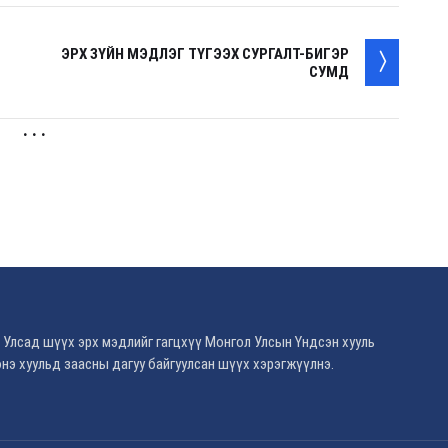
ЭРХ ЗҮЙН МЭДЛЭГ ТҮГЭЭХ СУРГАЛТ-БИГЭР
СУМД
. . .
 Улсад шүүх эрх мэдлийг гагцхүү Монгол Улсын Үндсэн хууль
нэ хуульд заасны дагуу байгуулсан шүүх хэрэгжүүлнэ.