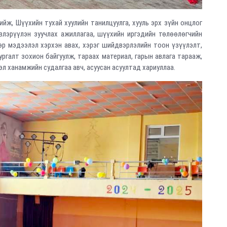
йж, Шүүхийн тухай хуулийн танилцуулга, хууль эрх зүйн онцлог
лэрүүлэн зуучлах ажиллагаа, шүүхийн иргэдийн төлөөлөгчийн
р мэдээлэл хэрхэн авах, хэрэг шийдвэрлэлийн тоон үзүүлэлт,
ургалт зохион байгуулж, тараах материал, гарын авлага тарааж,
л ханамжийн судалгаа авч, асуусан асуултад хариуллаа.