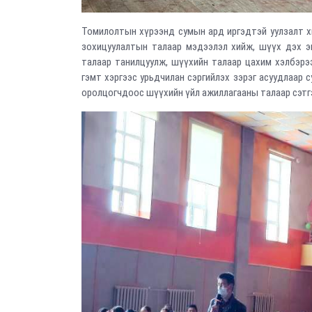
Томилолтын хүрээнд сумын ард иргэдтэй уулзалт хи
зохицуулалтын талаар мэдээлэл хийж, шүүх дэх эв
талаар танилцуулж, шүүхийн талаар цахим хэлбэрээ
гэмт хэргээс урьдчилан сэргийлэх зэрэг асуудлаар с
оролцогчдоос шүүхийн үйл ажиллагааны талаар сэтгэ