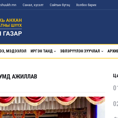
g@shuukh.mn
Санал, хүсэлт
Сайтын бүтэц
Холбоо барих
ЭЭ, МЭДЭЭЛЭЛ
ИРГЭН ТАНД
ЭВЛЭРҮҮЛЭН ЗУУЧЛАЛ
АРХИ
Ца
СУМД АЖИЛЛАВ
0
0