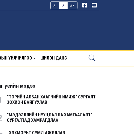
A-
A
A+
ВЫН ҮЙЛЧИЛГЭЭ
ШИЛЭН ДАНС
г үеийн мэдээ
“ТӨРИЙН АЛБАН ХААГЧИЙН ИМИЖ” СУРГАЛТ
1
ЗОХИОН БАЙГУУЛАВ
“МЭДЭЭЛЛИЙН НУУЦЛАЛ БА ХАМГААЛАЛТ”
2
СУРГАЛТАД ХАМРАГДЛАА
ХӨХМОРЬТ СУМД АЖИЛЛАВ