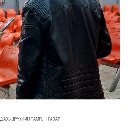
 ДАХЬ ШҮҮХИЙН ТАМГЫН ГАЗАР