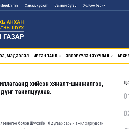
g@shuukh.mn
Санал, хүсэлт
Сайтын бүтэц
Холбоо барих
ЭЭ, МЭДЭЭЛЭЛ
ИРГЭН ТАНД
ЭВЛЭРҮҮЛЭН ЗУУЧЛАЛ
АРХИ
Ца
иллагаанд хийсэн хяналт-шинжилгээ,
 дүнг танилцуулав.
0
0
өлөвлөгөө болон Шүүхийн 10 дугаар сарын ажил хариуцсан