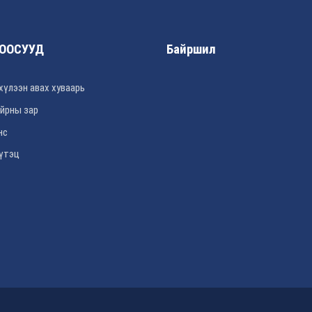
ООСУУД
Байршил
хүлээн авах хуваарь
йрны зар
нс
үтэц