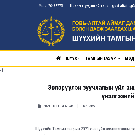
Утас: 70483775
Цахим шуудангийн хаяг: govi-altai_t
ШҮҮХ
ТАМГЫН ГАЗАР
МЭД
-1
Эвлэрүүлэн зуучлалын үйл аж
үнэлгээний
|
2021-10-11 14:48:46
365
Шүүхийн Тамгын газрын 2021 оны үйл ажиллагааны т