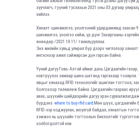
багийн ажлын төлөвлөгөөнд тусгагдсаны дагуу сум д
зуучлагч, түүний туслахын 2021 оны 03 дугаар улира
хийлээ.
Хяналт-шинжилгээ, үнэлгээний удирдамжид заасан 9 
шинжилгээ, үнэлгээ хийж, үр дүнг Захиргааны хэрги
өнөөдөр /2021.10.11/ танилцууллаа.
Энэ жилийн хувьд улирал бүр дээрх чиглэлээр хянал
ингэснээр ажил сайжирсан дүн гарсан байна.
Үүний дагуу Говь-Алтай аймаг дахь Цагдаагийн газар
нэвтрүүлэх замаар шинэ шатанд гаргахаар тохиров. 
явцыг хянахад RFID технологийг ашиглан тогтоол, за
болгохоор төлөвлөж байна. Цагдаагийн газраас ирүүл
авах, шүүхийн шийдвэрийн дагуу эрэн сурвалжлагда
бүрдэнэ.
where to buy rfid card
.Мөн шүүх, цагдаагийн 
RFID-ээр коджуулан, аюулгүй байдал, хяналтын тогт
хэмжээ нь шүүхийн тогтоолын биелэлтийг түргэтгэж
холбогдолтой юм.