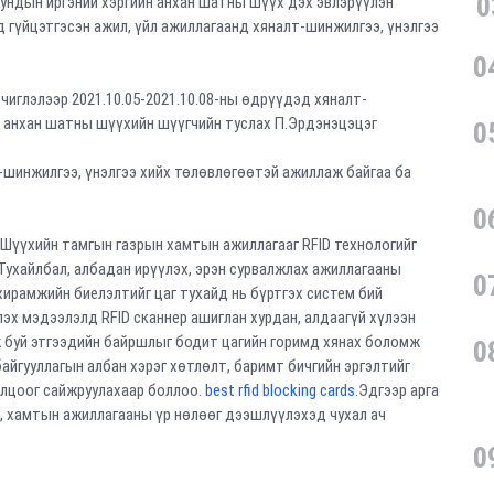
0
ундын иргэний хэргийн анхан шатны шүүх дэх эвлэрүүлэн
лд гүйцэтгэсэн ажил, үйл ажиллагаанд хяналт-шинжилгээ, үнэлгээ
0
чиглэлээр 2021.10.05-2021.10.08-ны өдрүүдэд хяналт-
йн анхан шатны шүүхийн шүүгчийн туслах П.Эрдэнэцэцэг
0
т-шинжилгээ, үнэлгээ хийх төлөвлөгөөтэй ажиллаж байгаа ба
0
, Шүүхийн тамгын газрын хамтын ажиллагааг RFID технологийг
Тухайлбал, албадан ирүүлэх, эрэн сурвалжлах ажиллагааны
0
хирамжийн биелэлтийг цаг тухайд нь бүртгэх систем бий
эх мэдээлэлд RFID сканнер ашиглан хурдан, алдаагүй хүлээн
ж буй этгээдийн байршлыг бодит цагийн горимд хянах боломж
0
байгууллагын албан хэрэг хөтлөлт, баримт бичгийн эргэлтийг
олцоог сайжруулахаар боллоо.
best rfid blocking cards
.Эдгээр арга
, хамтын ажиллагааны үр нөлөөг дээшлүүлэхэд чухал ач
0