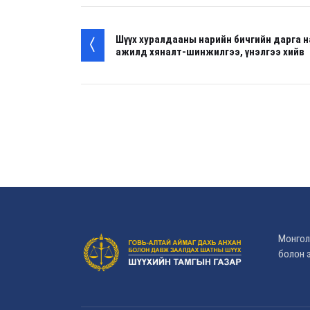
Шүүх хуралдааны нарийн бичгийн дарга 
ажилд хяналт-шинжилгээ, үнэлгээ хийв
Монгол
болон э