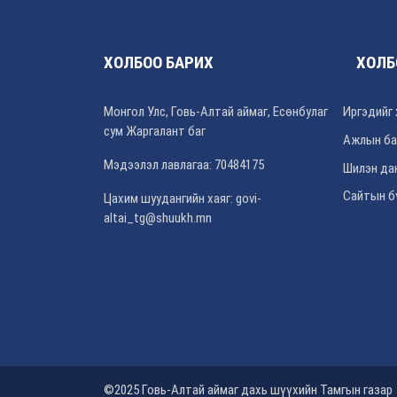
ХОЛБОО БАРИХ
ХОЛБ
Монгол Улс, Говь-Алтай аймаг, Есөнбулаг
Иргэдийг 
сум Жаргалант баг
Ажлын ба
Мэдээлэл лавлагаа: 70484175
Шилэн да
Сайтын б
Цахим шуудангийн хаяг: govi-
altai_tg@shuukh.mn
©2025 Говь-Алтай аймаг дахь шүүхийн Тамгын газар