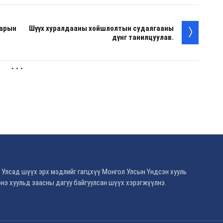
нарын
Шүүх хуралдааны хойшлолтын судалгааны
дүнг танилцуулав.
. . .
 Улсад шүүх эрх мэдлийг гагцхүү Монгол Улсын Үндсэн хууль
нэ хуульд заасны дагуу байгуулсан шүүх хэрэгжүүлнэ.