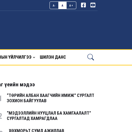
A-
A
A+
ВЫН ҮЙЛЧИЛГЭЭ
ШИЛЭН ДАНС
г үеийн мэдээ
“ТӨРИЙН АЛБАН ХААГЧИЙН ИМИЖ” СУРГАЛТ
1
ЗОХИОН БАЙГУУЛАВ
“МЭДЭЭЛЛИЙН НУУЦЛАЛ БА ХАМГААЛАЛТ”
2
СУРГАЛТАД ХАМРАГДЛАА
ХӨХМОРЬТ СУМД АЖИЛЛАВ