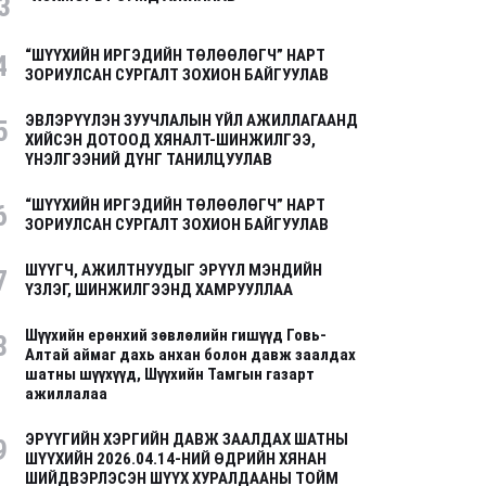
3
“ШҮҮХИЙН ИРГЭДИЙН ТӨЛӨӨЛӨГЧ” НАРТ
4
ЗОРИУЛСАН СУРГАЛТ ЗОХИОН БАЙГУУЛАВ
ЭВЛЭРҮҮЛЭН ЗУУЧЛАЛЫН ҮЙЛ АЖИЛЛАГААНД
5
ХИЙСЭН ДОТООД ХЯНАЛТ-ШИНЖИЛГЭЭ,
ҮНЭЛГЭЭНИЙ ДҮНГ ТАНИЛЦУУЛАВ
“ШҮҮХИЙН ИРГЭДИЙН ТӨЛӨӨЛӨГЧ” НАРТ
6
ЗОРИУЛСАН СУРГАЛТ ЗОХИОН БАЙГУУЛАВ
ШҮҮГЧ, АЖИЛТНУУДЫГ ЭРҮҮЛ МЭНДИЙН
7
ҮЗЛЭГ, ШИНЖИЛГЭЭНД ХАМРУУЛЛАА
Шүүхийн ерөнхий зөвлөлийн гишүүд Говь-
8
Алтай аймаг дахь анхан болон давж заалдах
шатны шүүхүүд, Шүүхийн Тамгын газарт
ажиллалаа
ЭРҮҮГИЙН ХЭРГИЙН ДАВЖ ЗААЛДАХ ШАТНЫ
9
ШҮҮХИЙН 2026.04.14-НИЙ ӨДРИЙН ХЯНАН
ШИЙДВЭРЛЭСЭН ШҮҮХ ХУРАЛДААНЫ ТОЙМ