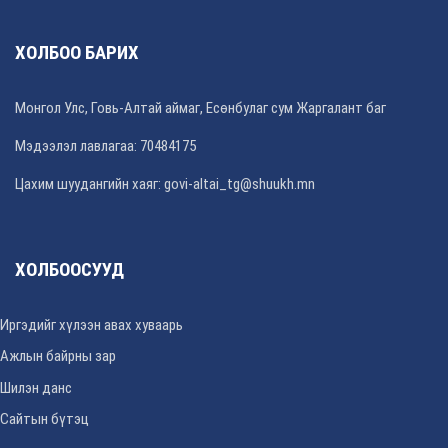
ХОЛБОО БАРИХ
Монгол Улс, Говь-Алтай аймаг, Есөнбулаг сум Жаргалант баг
Мэдээлэл лавлагаа: 70484175
Цахим шуудангийн хаяг: govi-altai_tg@shuukh.mn
ХОЛБООСУУД
Иргэдийг хүлээн авах хуваарь
Ажлын байрны зар
Шилэн данс
Сайтын бүтэц