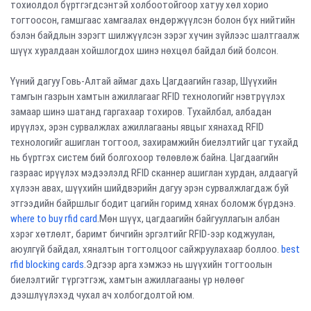
тохиолдол бүртгэгдсэнтэй холбоотойгоор хатуу хөл хорио
тогтоосон, гамшгаас хамгаалах өндөржүүлсэн болон бүх нийтийн
бэлэн байдлын зэрэгт шилжүүлсэн зэрэг хүчин зүйлээс шалтгаалж
шүүх хуралдаан хойшлогдох шинэ нөхцөл байдал бий болсон.
Үүний дагуу Говь-Алтай аймаг дахь Цагдаагийн газар, Шүүхийн
тамгын газрын хамтын ажиллагааг RFID технологийг нэвтрүүлэх
замаар шинэ шатанд гаргахаар тохиров. Тухайлбал, албадан
ирүүлэх, эрэн сурвалжлах ажиллагааны явцыг хянахад RFID
технологийг ашиглан тогтоол, захирамжийн биелэлтийг цаг тухайд
нь бүртгэх систем бий болгохоор төлөвлөж байна. Цагдаагийн
газраас ирүүлэх мэдээлэлд RFID сканнер ашиглан хурдан, алдаагүй
хүлээн авах, шүүхийн шийдвэрийн дагуу эрэн сурвалжлагдаж буй
этгээдийн байршлыг бодит цагийн горимд хянах боломж бүрдэнэ.
where to buy rfid card
.Мөн шүүх, цагдаагийн байгууллагын албан
хэрэг хөтлөлт, баримт бичгийн эргэлтийг RFID-ээр коджуулан,
аюулгүй байдал, хяналтын тогтолцоог сайжруулахаар боллоо.
best
rfid blocking cards
.Эдгээр арга хэмжээ нь шүүхийн тогтоолын
биелэлтийг түргэтгэж, хамтын ажиллагааны үр нөлөөг
дээшлүүлэхэд чухал ач холбогдолтой юм.