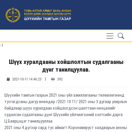
-1
Шүүх хуралдааны хойшлолтын судалгааны
дүнг танилцуулав.
|
2021-10-11 14:46:23
392
Шүүхийн тамгын газрын 2021 оны үйл ажиллагааны төлөвлөгөөнд
тусгагдсаны дагуу өнөөдөр /2021.10.11/ 2021 оны 3 дугаар улирлын
байдлаар шүүх хуралдаан хойшлогдсон шалтгаан нөхцөлийг
судалсан судалгааны дүнг Шүүхийн үйлчилгээний хэлтсийн дарга
Ц.Баярцэцэг танилцууллаа.
2021 оны 4 дүгээр сард тус аймагт Коронавируст халдварын анхны