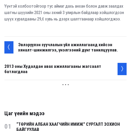
Үүнтэй холбоотойгоор тус аймаг дахь анхан болон давж заалдах
шатны шүүхийн 2021 оны эхний 3 улирлын байдлаар хойшлогдсон
шүүх хуралдааны 29,6 хувь нь дээрх шалтгаанаар хойшлогджээ.
Эвлэрүүлэн зуучлалын үйл ажиллагаанд хийсэн
хяналт-шинжилгээ, үнэлгээний дүнг танилцуулав.
2013 оны Худалдан авах ажиллагааны жагсаалт
батлагдлаа
. . .
Цаг үеийн мэдээ
“ТӨРИЙН АЛБАН ХААГЧИЙН ИМИЖ” СУРГАЛТ ЗОХИОН
01
БАЙГУУЛАВ