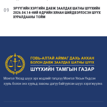
ЭРҮҮГИЙН ХЭРГИЙН ДАВЖ ЗААЛДАХ ШАТНЫ ШҮҮХИЙН
09
2026.04.14-НИЙ ӨДРИЙН ХЯНАН ШИЙДВЭРЛЭСЭН ШҮҮХ
ХУРАЛДААНЫ ТОЙМ
Монгол Улсад шүүх эрх мэдлийг гагцхүү Монгол Улсын Үндсэн
хууль болон энэ хуульд заасны дагуу байгуулсан шүүх хэрэгжүүлнэ.