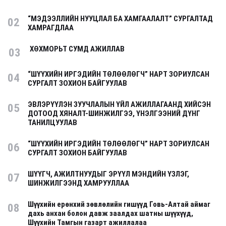
“МЭДЭЭЛЛИЙН НУУЦЛАЛ БА ХАМГААЛАЛТ” СУРГАЛТАД
02
ХАМРАГДЛАА
ХӨХМОРЬТ СУМД АЖИЛЛАВ
03
“ШҮҮХИЙН ИРГЭДИЙН ТӨЛӨӨЛӨГЧ” НАРТ ЗОРИУЛСАН
04
СУРГАЛТ ЗОХИОН БАЙГУУЛАВ
ЭВЛЭРҮҮЛЭН ЗУУЧЛАЛЫН ҮЙЛ АЖИЛЛАГААНД ХИЙСЭН
05
ДОТООД ХЯНАЛТ-ШИНЖИЛГЭЭ, ҮНЭЛГЭЭНИЙ ДҮНГ
ТАНИЛЦУУЛАВ
“ШҮҮХИЙН ИРГЭДИЙН ТӨЛӨӨЛӨГЧ” НАРТ ЗОРИУЛСАН
06
СУРГАЛТ ЗОХИОН БАЙГУУЛАВ
ШҮҮГЧ, АЖИЛТНУУДЫГ ЭРҮҮЛ МЭНДИЙН ҮЗЛЭГ,
07
ШИНЖИЛГЭЭНД ХАМРУУЛЛАА
Шүүхийн ерөнхий зөвлөлийн гишүүд Говь-Алтай аймаг
08
дахь анхан болон давж заалдах шатны шүүхүүд,
Шүүхийн Тамгын газарт ажиллалаа