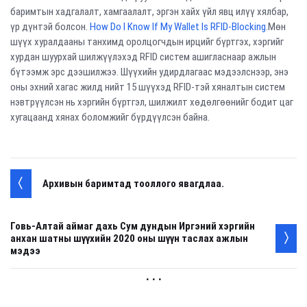
баримтын хадгалалт, хамгаалалт, эргэн хайх үйл явц илүү хялбар,
үр дүнтэй болсон.
How Do I Know If My Wallet Is RFID-Blocking
.Мөн
шүүх хуралдааны танхимд оролцогчдын ирцийг бүртгэх, хэргийг
хурдан шуурхай шилжүүлэхэд RFID систем ашигласнаар ажлын
бүтээмж эрс дээшилжээ. Шүүхийн удирдлагаас мэдээлснээр, энэ
оны эхний хагас жилд нийт 15 шүүхэд RFID-тэй хяналтын систем
нэвтрүүлсэн нь хэргийн бүртгэл, шилжилт хөдөлгөөнийг бодит цаг
хугацаанд хянах боломжийг бүрдүүлсэн байна.
Архивын баримтад тооллого явагдлаа.
Говь-Алтай аймаг дахь Сум дундын Иргэний хэргийн
анхан шатны шүүхийн 2020 оны шүүн таслах ажлын
мэдээ
. . .