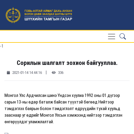
-1
Сорилын шалгалт зохион байгууллаа.
|
2021-01-14 14:44:16
336
Монгол Улс Ардчилсан шинэ Үндсэн хуулиа 1992 оны 01 дүгээр
сарын 13-ны өдөр баталж байсан түүхтэй бөгөөд Нийтээр
тэмдэглэх баярын болон тэмдэглэлт өдрүүдийн тухай хуульд
зааснаар уг өдрийг Монгол Улсын хэмжээнд нийтээр тэмдэглэн
өнгөрүүлдэг уламжлалтай.