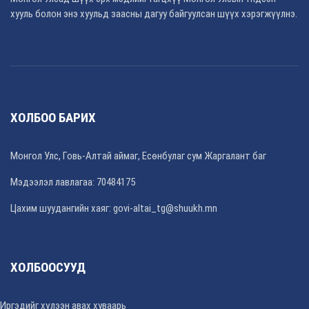
хууль болон энэ хуульд заасны дагуу байгуулсан шүүх хэрэгжүүлнэ.
ХОЛБОО БАРИХ
Монгол Улс, Говь-Алтай аймаг, Есөнбулаг сум Жаргалант баг
Мэдээлэл лавлагаа: 70484175
Цахим шуудангийн хаяг: govi-altai_tg@shuukh.mn
ХОЛБООСУУД
Иргэдийг хүлээн авах хуваарь