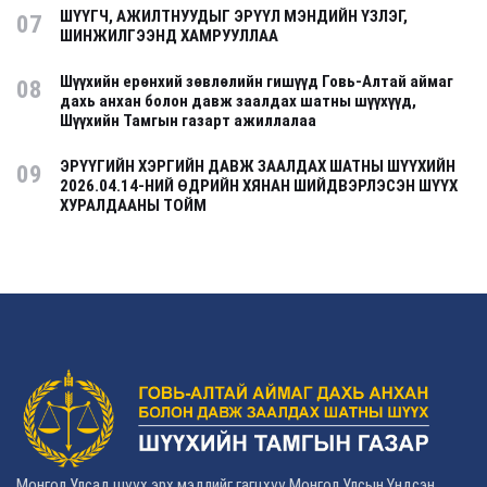
ШҮҮГЧ, АЖИЛТНУУДЫГ ЭРҮҮЛ МЭНДИЙН ҮЗЛЭГ,
07
ШИНЖИЛГЭЭНД ХАМРУУЛЛАА
Шүүхийн ерөнхий зөвлөлийн гишүүд Говь-Алтай аймаг
08
дахь анхан болон давж заалдах шатны шүүхүүд,
Шүүхийн Тамгын газарт ажиллалаа
ЭРҮҮГИЙН ХЭРГИЙН ДАВЖ ЗААЛДАХ ШАТНЫ ШҮҮХИЙН
09
2026.04.14-НИЙ ӨДРИЙН ХЯНАН ШИЙДВЭРЛЭСЭН ШҮҮХ
ХУРАЛДААНЫ ТОЙМ
Монгол Улсад шүүх эрх мэдлийг гагцхүү Монгол Улсын Үндсэн