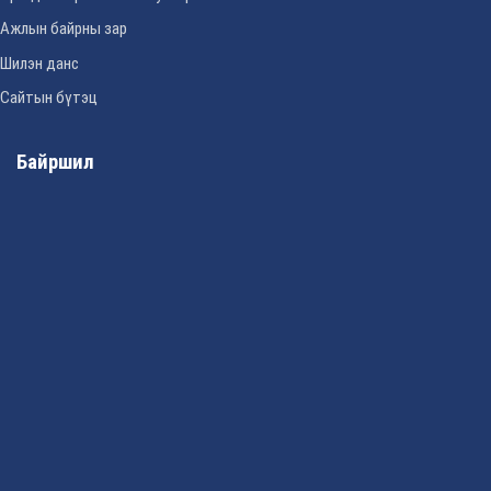
Ажлын байрны зар
Шилэн данс
Сайтын бүтэц
Байршил