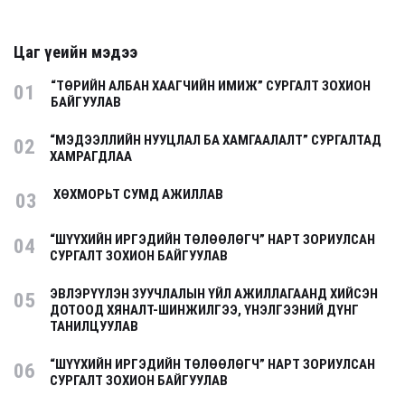
Цаг үеийн мэдээ
“ТӨРИЙН АЛБАН ХААГЧИЙН ИМИЖ” СУРГАЛТ ЗОХИОН
01
БАЙГУУЛАВ
“МЭДЭЭЛЛИЙН НУУЦЛАЛ БА ХАМГААЛАЛТ” СУРГАЛТАД
02
ХАМРАГДЛАА
ХӨХМОРЬТ СУМД АЖИЛЛАВ
03
“ШҮҮХИЙН ИРГЭДИЙН ТӨЛӨӨЛӨГЧ” НАРТ ЗОРИУЛСАН
04
СУРГАЛТ ЗОХИОН БАЙГУУЛАВ
ЭВЛЭРҮҮЛЭН ЗУУЧЛАЛЫН ҮЙЛ АЖИЛЛАГААНД ХИЙСЭН
05
ДОТООД ХЯНАЛТ-ШИНЖИЛГЭЭ, ҮНЭЛГЭЭНИЙ ДҮНГ
ТАНИЛЦУУЛАВ
“ШҮҮХИЙН ИРГЭДИЙН ТӨЛӨӨЛӨГЧ” НАРТ ЗОРИУЛСАН
06
СУРГАЛТ ЗОХИОН БАЙГУУЛАВ