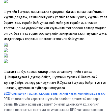
Шүүхийн 1 дүгээр сарын ажил хариуцсан багаас санаачлан Үндсэн
хуулиа дээдлэх, сахин биелүүлэх үзлийг төлөвшүүлэх, хуулийн үзэл
баримтлал, төрийн байгуулал, нийгмийн улс төрийн ардчилсан
тогтолцооны үндсийг хэрхэн хуульчилж тогтоосон талаар мэдлэг
олгох, бататгах зорилгоор шүүхийн захиргааны ажилтнуудын дунд
мэдлэг сорих сорилын шалгалтыг зохион байгууллаа.
Шалгалтад бусдаасаа өндөр оноо авсан шүүгчийн туслах
Ц.Чанцалдулам 1 дүгээр байрт, шүүгчийн туслах Ө.Халиунаа 2
дугаар байрт, эвлэрүүлэн зуучлагч Ө.Сувдаа 3 дугаар байрт тус тус
шалгарч, дурсгалын зүйлээр шагнууллаа.
2020 оны шүүн таслах ажиллагааны эхний хагас жилийн мэдээгээр
RFID технологийн хэрэглээ шүүхийн салбарт эрчимтэй нэвтэрч
байна. Шүүхийн архивын баримт бичгийг цахимжуулах, хэргийг
хяналт шалгалтын системд оруулах ажилд RFID чип ашигласнаар