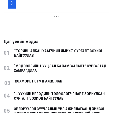
. . .
Цаг үеийн мэдээ
“ТӨРИЙН АЛБАН ХААГЧИЙН ИМИЖ” СУРГАЛТ ЗОХИОН
01
БАЙГУУЛАВ
“МЭДЭЭЛЛИЙН НУУЦЛАЛ БА ХАМГААЛАЛТ” СУРГАЛТАД
02
ХАМРАГДЛАА
ХӨХМОРЬТ СУМД АЖИЛЛАВ
03
“ШҮҮХИЙН ИРГЭДИЙН ТӨЛӨӨЛӨГЧ” НАРТ ЗОРИУЛСАН
04
СУРГАЛТ ЗОХИОН БАЙГУУЛАВ
ЭВЛЭРҮҮЛЭН ЗУУЧЛАЛЫН ҮЙЛ АЖИЛЛАГААНД ХИЙСЭН
05