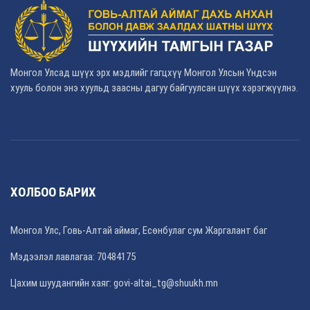
Монгол Улсад шүүх эрх мэдлийг гагцхүү Монгол Улсын Үндсэн
хууль болон энэ хуульд заасны дагуу байгуулсан шүүх хэрэгжүүлнэ.
ХОЛБОО БАРИХ
Монгол Улс, Говь-Алтай аймаг, Есөнбулаг сум Жаргалант баг
Мэдээлэл лавлагаа: 70484175
Цахим шуудангийн хаяг: govi-altai_tg@shuukh.mn