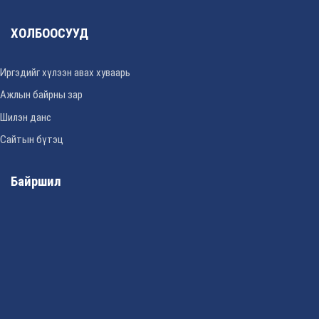
ХОЛБООСУУД
Иргэдийг хүлээн авах хуваарь
Ажлын байрны зар
Шилэн данс
Сайтын бүтэц
Байршил