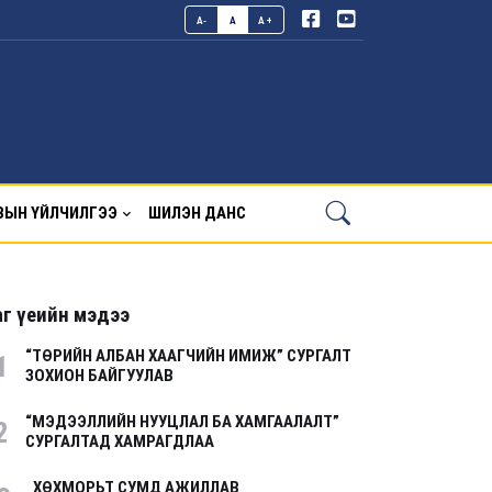
A-
A
A+
ВЫН ҮЙЛЧИЛГЭЭ
ШИЛЭН ДАНС
г үеийн мэдээ
“ТӨРИЙН АЛБАН ХААГЧИЙН ИМИЖ” СУРГАЛТ
1
ЗОХИОН БАЙГУУЛАВ
“МЭДЭЭЛЛИЙН НУУЦЛАЛ БА ХАМГААЛАЛТ”
2
СУРГАЛТАД ХАМРАГДЛАА
ХӨХМОРЬТ СУМД АЖИЛЛАВ