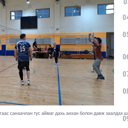
0
0
0
0
0
0
аас санаачлан тус аймаг дахь анхан болон давж заалдах ш
0