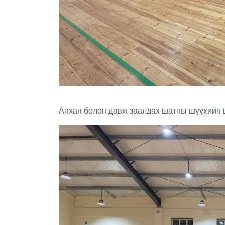
Анхан болон давж заалдах шатны шүүхийн шү