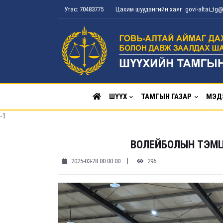
Утас: 70483775
Цахим шуудангийн хаяг: govi-altai_t
ШҮҮХ
ТАМГЫН ГАЗАР
МЭД
-1
ВОЛЕЙБОЛЫН ТЭМЦ
|
2025-03-28 00:00:00
296