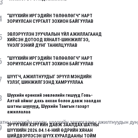
3
“ШҮҮХИЙН ИРГЭДИЙН ТӨЛӨӨЛӨГЧ” НАРТ
4
ЗОРИУЛСАН СУРГАЛТ ЗОХИОН БАЙГУУЛАВ
ЭВЛЭРҮҮЛЭН ЗУУЧЛАЛЫН ҮЙЛ АЖИЛЛАГААНД
5
ХИЙСЭН ДОТООД ХЯНАЛТ-ШИНЖИЛГЭЭ,
ҮНЭЛГЭЭНИЙ ДҮНГ ТАНИЛЦУУЛАВ
“ШҮҮХИЙН ИРГЭДИЙН ТӨЛӨӨЛӨГЧ” НАРТ
6
ЗОРИУЛСАН СУРГАЛТ ЗОХИОН БАЙГУУЛАВ
ШҮҮГЧ, АЖИЛТНУУДЫГ ЭРҮҮЛ МЭНДИЙН
7
ҮЗЛЭГ, ШИНЖИЛГЭЭНД ХАМРУУЛЛАА
Шүүхийн ерөнхий зөвлөлийн гишүүд Говь-
8
Алтай аймаг дахь анхан болон давж заалдах
шатны шүүхүүд, Шүүхийн Тамгын газарт
ажиллалаа
атны шүүхийн шүүгч, шүүхийн захиргааны ажилтнуудын дунд 
ЭРҮҮГИЙН ХЭРГИЙН ДАВЖ ЗААЛДАХ ШАТНЫ
9
ШҮҮХИЙН 2026.04.14-НИЙ ӨДРИЙН ХЯНАН
ШИЙДВЭРЛЭСЭН ШҮҮХ ХУРАЛДААНЫ ТОЙМ