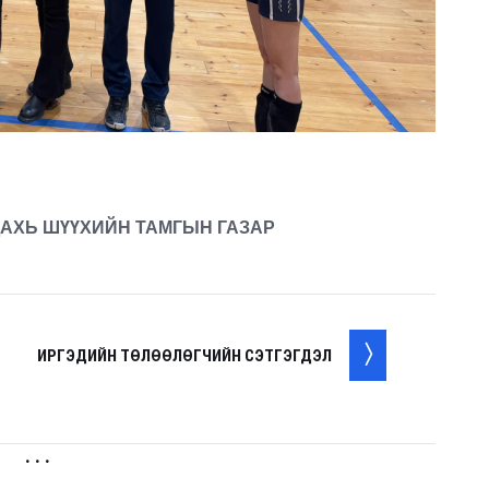
ДАХЬ ШҮҮХИЙН ТАМГЫН ГАЗАР
ИРГЭДИЙН ТӨЛӨӨЛӨГЧИЙН СЭТГЭГДЭЛ
. . .