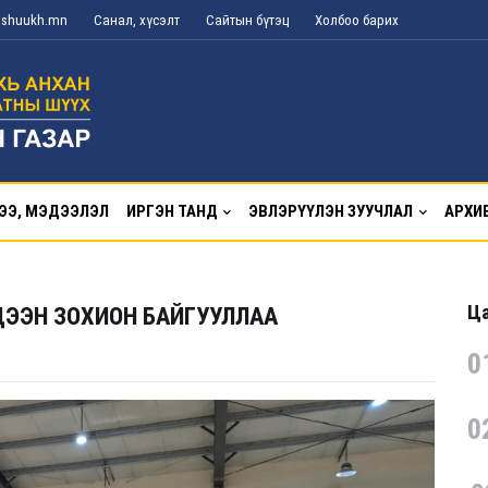
g@shuukh.mn
Санал, хүсэлт
Сайтын бүтэц
Холбоо барих
ЭЭ, МЭДЭЭЛЭЛ
ИРГЭН ТАНД
ЭВЛЭРҮҮЛЭН ЗУУЧЛАЛ
АРХИ
Ца
ЭЭН ЗОХИОН БАЙГУУЛЛАА
0
0