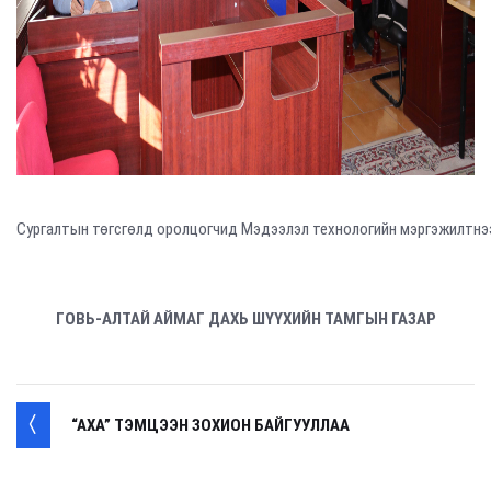
Сургалтын төгсгөлд оролцогчид Мэдээлэл технологийн мэргэжилтнээс
ГОВЬ-АЛТАЙ АЙМАГ ДАХЬ ШҮҮХИЙН ТАМГЫН ГАЗАР
“АХА” ТЭМЦЭЭН ЗОХИОН БАЙГУУЛЛАА