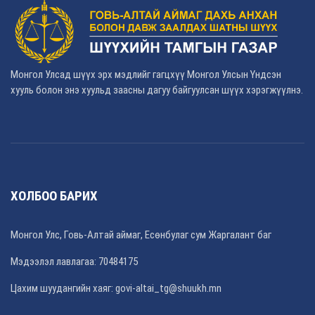
Монгол Улсад шүүх эрх мэдлийг гагцхүү Монгол Улсын Үндсэн
хууль болон энэ хуульд заасны дагуу байгуулсан шүүх хэрэгжүүлнэ.
ХОЛБОО БАРИХ
Монгол Улс, Говь-Алтай аймаг, Есөнбулаг сум Жаргалант баг
Мэдээлэл лавлагаа: 70484175
Цахим шуудангийн хаяг: govi-altai_tg@shuukh.mn