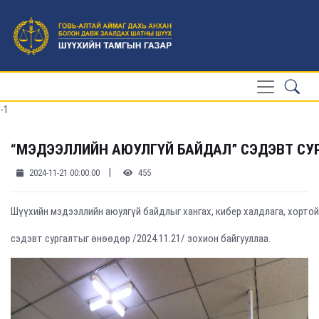
-1
“МЭДЭЭЛЛИЙН АЮУЛГҮЙ БАЙДАЛ” СЭДЭВТ СУ
|
2024-11-21 00:00:00
455
Шүүхийн мэдээллийн аюулгүй байдлыг хангах, кибер халдлага, хортой
сэдэвт сургалтыг өнөөдөр /2024.11.21/ зохион байгууллаа.