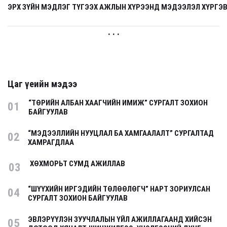
ЭРХ ЗҮЙН МЭДЛЭГ ТҮГЭЭХ АЖЛЫН ХҮРЭЭНД МЭДЭЭЛЭЛ ХҮРГЭ
. . .
Цаг үеийн мэдээ
“ТӨРИЙН АЛБАН ХААГЧИЙН ИМИЖ” СУРГАЛТ ЗОХИОН
01
БАЙГУУЛАВ
“МЭДЭЭЛЛИЙН НУУЦЛАЛ БА ХАМГААЛАЛТ” СУРГАЛТАД
02
ХАМРАГДЛАА
ХӨХМОРЬТ СУМД АЖИЛЛАВ
03
“ШҮҮХИЙН ИРГЭДИЙН ТӨЛӨӨЛӨГЧ” НАРТ ЗОРИУЛСАН
04
СУРГАЛТ ЗОХИОН БАЙГУУЛАВ
ЭВЛЭРҮҮЛЭН ЗУУЧЛАЛЫН ҮЙЛ АЖИЛЛАГААНД ХИЙСЭН
05