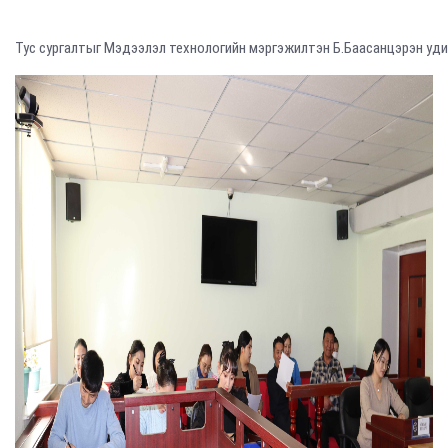
Тус сургалтыг Мэдээлэл технологийн мэргэжилтэн Б.Баасанцэрэн уди