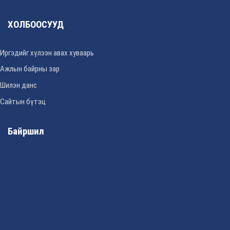
ХОЛБООСУУД
Иргэдийг хүлээн авах хуваарь
Ажлын байрны зар
Шилэн данс
Сайтын бүтэц
Байршил