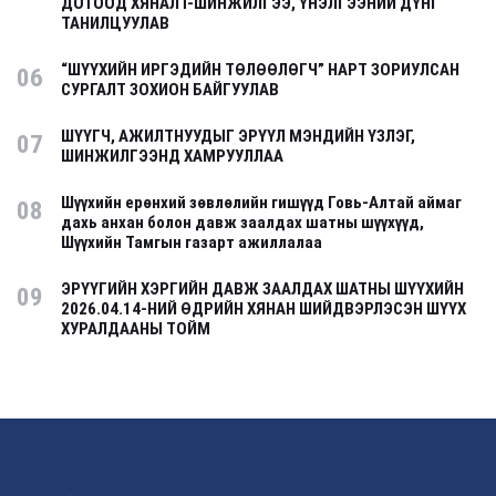
ДОТООД ХЯНАЛТ-ШИНЖИЛГЭЭ, ҮНЭЛГЭЭНИЙ ДҮНГ
ТАНИЛЦУУЛАВ
“ШҮҮХИЙН ИРГЭДИЙН ТӨЛӨӨЛӨГЧ” НАРТ ЗОРИУЛСАН
06
СУРГАЛТ ЗОХИОН БАЙГУУЛАВ
ШҮҮГЧ, АЖИЛТНУУДЫГ ЭРҮҮЛ МЭНДИЙН ҮЗЛЭГ,
07
ШИНЖИЛГЭЭНД ХАМРУУЛЛАА
Шүүхийн ерөнхий зөвлөлийн гишүүд Говь-Алтай аймаг
08
дахь анхан болон давж заалдах шатны шүүхүүд,
Шүүхийн Тамгын газарт ажиллалаа
ЭРҮҮГИЙН ХЭРГИЙН ДАВЖ ЗААЛДАХ ШАТНЫ ШҮҮХИЙН
09
2026.04.14-НИЙ ӨДРИЙН ХЯНАН ШИЙДВЭРЛЭСЭН ШҮҮХ
ХУРАЛДААНЫ ТОЙМ