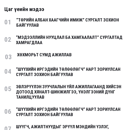
Цаг үеийн мэдээ
“ТӨРИЙН АЛБАН ХААГЧИЙН ИМИЖ” СУРГАЛТ ЗОХИОН
01
БАЙГУУЛАВ
“МЭДЭЭЛЛИЙН НУУЦЛАЛ БА ХАМГААЛАЛТ” СУРГАЛТАД
02
ХАМРАГДЛАА
ХӨХМОРЬТ СУМД АЖИЛЛАВ
03
“ШҮҮХИЙН ИРГЭДИЙН ТӨЛӨӨЛӨГЧ” НАРТ ЗОРИУЛСАН
04
СУРГАЛТ ЗОХИОН БАЙГУУЛАВ
ЭВЛЭРҮҮЛЭН ЗУУЧЛАЛЫН ҮЙЛ АЖИЛЛАГААНД ХИЙСЭН
05
ДОТООД ХЯНАЛТ-ШИНЖИЛГЭЭ, ҮНЭЛГЭЭНИЙ ДҮНГ
ТАНИЛЦУУЛАВ
“ШҮҮХИЙН ИРГЭДИЙН ТӨЛӨӨЛӨГЧ” НАРТ ЗОРИУЛСАН
06
СУРГАЛТ ЗОХИОН БАЙГУУЛАВ
ШҮҮГЧ, АЖИЛТНУУДЫГ ЭРҮҮЛ МЭНДИЙН ҮЗЛЭГ,
07