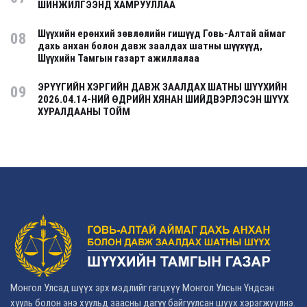
ШИНЖИЛГЭЭНД ХАМРУУЛЛАА
Шүүхийн ерөнхий зөвлөлийн гишүүд Говь-Алтай аймаг
08
дахь анхан болон давж заалдах шатны шүүхүүд,
Шүүхийн Тамгын газарт ажиллалаа
ЭРҮҮГИЙН ХЭРГИЙН ДАВЖ ЗААЛДАХ ШАТНЫ ШҮҮХИЙН
09
2026.04.14-НИЙ ӨДРИЙН ХЯНАН ШИЙДВЭРЛЭСЭН ШҮҮХ
ХУРАЛДААНЫ ТОЙМ
Монгол Улсад шүүх эрх мэдлийг гагцхүү Монгол Улсын Үндсэн
хууль болон энэ хуульд заасны дагуу байгуулсан шүүх хэрэгжүүлнэ.