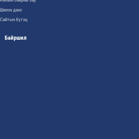
Ажлын байрны зар
Шилэн данс
Сайтын бүтэц
Байршил