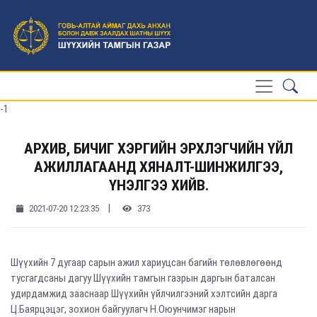
-1
АРХИВ, БИЧИГ ХЭРГИЙН ЭРХЛЭГЧИЙН ҮЙЛ
АЖИЛЛАГААНД ХЯНАЛТ-ШИНЖИЛГЭЭ,
ҮНЭЛГЭЭ ХИЙВ.
|
2021-07-20 12:23:35
373
Шүүхийн 7 дугаар сарын ажил хариуцсан багийн төлөвлөгөөнд
тусгагдсаны дагуу Шүүхийн тамгын газрын даргын баталсан
удирдамжид зааснаар Шүүхийн үйлчилгээний хэлтсийн дарга
Ц.Баярцэцэг, зохион байгуулагч Н.Оюунчимэг нарын