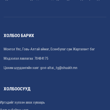
ХОЛБОО БАРИХ
Монгол Улс, Говь-Алтай аймаг, Есөнбулаг сум Жаргалант баг
Мэдээлэл лавлагаа: 70484175
Цахим шуудангийн хаяг: govi-altai_tg@shuukh.mn
ХОЛБООСУУД
Иргэдийг хүлээн авах хуваарь