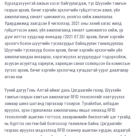
бүрэлдэхүүнтэй ажлын хэсэг байгуулагдаж, тус Шүүхийн тамгын
газрын архив, бичиг хэргийн эрхлэгчийн гүйцэтгэсэн ажил, үйл
ажиллагаанд хяналт-шинжилгээ, үнэлгээ хийж ажиллалаа.
Удирдамжид заагдсан 8 чиглэлээр, 2021 оны эхний хагас жилд
гүйцэтгэсэн ажил, үйл ажиллагаанд хяналт-шинжилгээ хийж, үр
дүнг илтгэх хуудсаар өнөөдөр /2021.07.20/ архив, бичиг хэргийн
эрхлэгч болон шүүгчийн туслахуудыг байлцуулан танилцууллаа.
Шүүгчийн туслахууд болон архив, бичиг хэргийн эрхлэгчийн үйл
ажиллагаандаа анхаарах, хэрэгжүүлэх асуудлуудыг тодорхойлж,
асуусан асуултад хариулж, харилцан санал солилцсон ба комиссын
зүгээс архив, бичиг хэргийн эрхлэгчид хугацаатай үүрэг даалгавар
өгсөн юм.
Үүний дагуу Говь-Алтай аймаг дахь Цагдаагийн газар, Шүүхийн
тамгын газрын хамтын ажиллагааг RFID технологийг нэвтрүүлэх
замаар шинэ шатанд гаргахаар тохиров. Тухайлбал, албадан
ирүүлэх, эрэн сурвалжлах ажиллагааны явцыг хянахад RFID
технологийг ашиглан тогтоол, захирамжийн биелэлтийг цаг тухайд
нь бүртгэх систем бий болгохоор төлөвлөж байна. Цагдаагийн
газраас ирүүлэх мэдээлэлд RFID сканнер ашиглан хурдан, алдаагүй