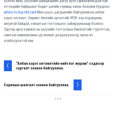
хүлээн авах, шүүхийн шийдвэрийн дагуу эрэн сурвалжлагдаж буй
этгээдийн байршлыг бодит цагийн горимд хянах боломж бүрдэнэ.
where to buy rfid card
.Мөн шүүх, цагдаагийн байгууллагын албан
хэрэг хөтлөлт, баримт бичгийн эргэлтийг RFID-ээр коджуулан,
аюулгүй байдал, хяналтын тогтолцоог сайжруулахаар боллоо.
Эдгээр арга хэмжээ нь шүүхийн тогтоолын биелэлтийг түргэтгэж,
хамтын ажиллагааны үр нөлөөг дээшлүүлэхэд чухал ач
холбогдолтой юм.
“Албан хэрэг хөтлөлтийн нийтлэг журам” сэдвээр
сургалт зохион байгууллаа.
Сорилын шалгалт зохион байгууллаа.
. . .