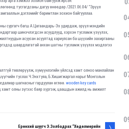
0
лээр арга хэмжээ зохион байгуулж ирсэн.
лөгөөнд тусгагдсаны дагуу өнөөдөр /2021.06.04/ “Эрүүл
амгааллын дэглэмийг баримтлан зохион байгууллаа.
0
оны сургагч багш А.Цагаандарь-Эх удирдаж, эрүүл мэндийн
андартаар шинэчлэгдсэн асуудлууд, хэрхэн тусламж үзүүлэх,
0
жилтнуудын асуусан асуултад хариулсан ба шүүхийн захиргааны
иргэдэд шаардлагатай анхан шатны тусламж үзүүлэх мэдлэгээ
0
алтгүй төвлөрүүлж, хүмүүнлэгийн үйлсэд хамт олноо манлайлан
0
шүүгчийн туслах Ч.Энхтуяа, Б.Хишигжаргал нарыг Монголын
медалиар шагнасныг гардуулан өглөө.
wooden key cards
ад хамт олны зүгээс баяр хүргэж, цаашдын ажилд нь амжилт
0
0
Ерөнхий шүүгч Э.Золбадрах “Хөдөлмөрийн