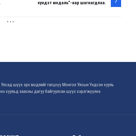
.
хүндэт медаль”-аар шагнагдлаа.
. . .
 Улсад шүүх эрх мэдлийг гагцхүү Монгол Улсын Үндсэн хууль
нэ хуульд заасны дагуу байгуулсан шүүх хэрэгжүүлнэ.