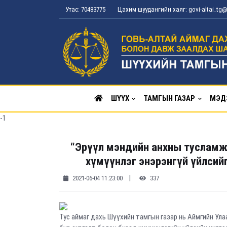
Утас: 70483775
Цахим шуудангийн хаяг: govi-altai_t
ШҮҮХ
ТАМГЫН ГАЗАР
МЭД
-1
“Эрүүл мэндийн анхны тусламж”
хүмүүнлэг энэрэнгүй үйлсий
|
2021-06-04 11:23:00
337
Тус аймаг дахь Шүүхийн тамгын газар нь Аймгийн Ул