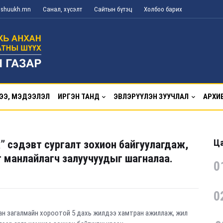
g@shuukh.mn
Санал, хүсэлт
Сайтын бүтэц
Холбоо барих
ЭЭ, МЭДЭЭЛЭЛ
ИРГЭН ТАНД
ЭВЛЭРҮҮЛЭН ЗУУЧЛАЛ
АРХИ
Ца
 сэдэвт сургалт зохион байгуулагдаж,
г манлайлагч залуучуудыг шагналаа.
0
0
аан загалмайн хороотой 5 дахь жилдээ хамтран ажиллаж, жил