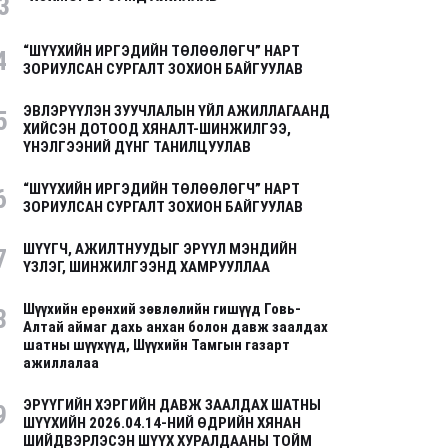
3
“ШҮҮХИЙН ИРГЭДИЙН ТӨЛӨӨЛӨГЧ” НАРТ
4
ЗОРИУЛСАН СУРГАЛТ ЗОХИОН БАЙГУУЛАВ
ЭВЛЭРҮҮЛЭН ЗУУЧЛАЛЫН ҮЙЛ АЖИЛЛАГААНД
5
ХИЙСЭН ДОТООД ХЯНАЛТ-ШИНЖИЛГЭЭ,
ҮНЭЛГЭЭНИЙ ДҮНГ ТАНИЛЦУУЛАВ
“ШҮҮХИЙН ИРГЭДИЙН ТӨЛӨӨЛӨГЧ” НАРТ
6
ЗОРИУЛСАН СУРГАЛТ ЗОХИОН БАЙГУУЛАВ
ШҮҮГЧ, АЖИЛТНУУДЫГ ЭРҮҮЛ МЭНДИЙН
7
ҮЗЛЭГ, ШИНЖИЛГЭЭНД ХАМРУУЛЛАА
Шүүхийн ерөнхий зөвлөлийн гишүүд Говь-
8
Алтай аймаг дахь анхан болон давж заалдах
шатны шүүхүүд, Шүүхийн Тамгын газарт
ажиллалаа
ЭРҮҮГИЙН ХЭРГИЙН ДАВЖ ЗААЛДАХ ШАТНЫ
9
ШҮҮХИЙН 2026.04.14-НИЙ ӨДРИЙН ХЯНАН
ШИЙДВЭРЛЭСЭН ШҮҮХ ХУРАЛДААНЫ ТОЙМ