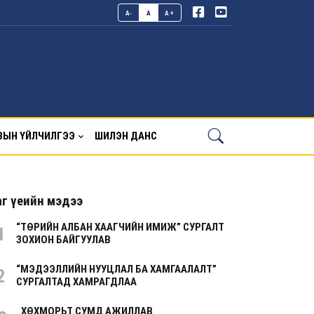
A-
A
A+
ВЫН ҮЙЛЧИЛГЭЭ
ШИЛЭН ДАНС
г үеийн мэдээ
“ТӨРИЙН АЛБАН ХААГЧИЙН ИМИЖ” СУРГАЛТ
1
ЗОХИОН БАЙГУУЛАВ
“МЭДЭЭЛЛИЙН НУУЦЛАЛ БА ХАМГААЛАЛТ”
2
СУРГАЛТАД ХАМРАГДЛАА
ХӨХМОРЬТ СУМД АЖИЛЛАВ