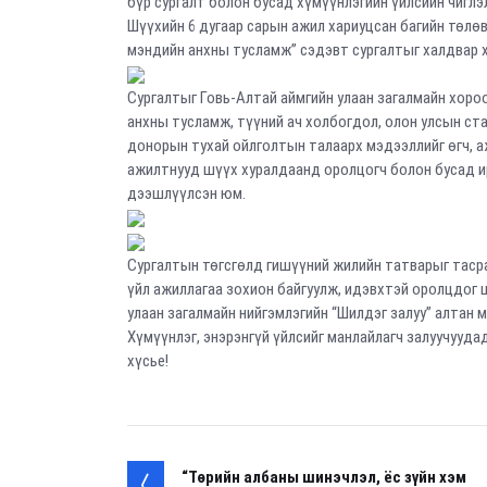
бүр сургалт болон бусад хүмүүнлэгийн үйлсийн чиглэ
Шүүхийн 6 дугаар сарын ажил хариуцсан багийн төлөв
мэндийн анхны тусламж” сэдэвт сургалтыг халдвар х
Сургалтыг Говь-Алтай аймгийн улаан загалмайн хоро
анхны тусламж, түүний ач холбогдол, олон улсын ст
донорын тухай ойлголтын талаарх мэдээллийг өгч, а
ажилтнууд шүүх хуралдаанд оролцогч болон бусад 
дээшлүүлсэн юм.
Сургалтын төгсгөлд гишүүний жилийн татварыг таср
үйл ажиллагаа зохион байгуулж, идэвхтэй оролцдог 
улаан загалмайн нийгэмлэгийн “Шилдэг залуу” алтан 
Хүмүүнлэг, энэрэнгүй үйлсийг манлайлагч залуучууд
хүсье!
“Төрийн албаны шинэчлэл, ёс зүйн хэм