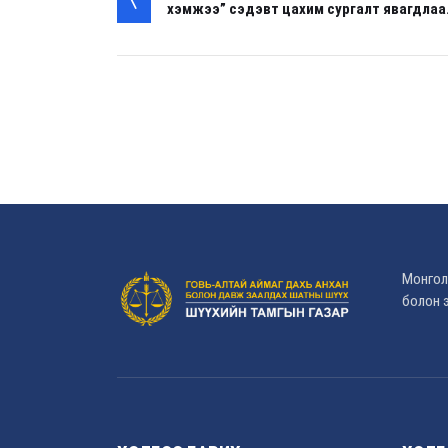
хэмжээ” сэдэвт цахим сургалт явагдлаа
Монгол
болон э