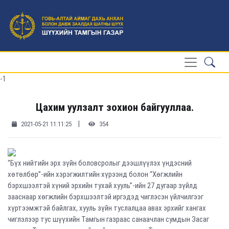
-1
Цахим уулзалт зохион байгууллаа.
|
2021-05-21 11:11:25
354
“Бүх нийтийн эрх зүйн боловсролыг дээшлүүлэх үндэсний
хөтөлбөр”-ийн хэрэгжилтийн хүрээнд болон “Хөгжлийн
бэрхшээлтэй хүний эрхийн тухай хууль”-ийн 27 дугаар зүйлд
зааснаар хөгжлийн бэрхшээлтэй иргэдэд чиглэсэн үйлчилгээг
хүртээмжтэй байлгах, хууль зүйн туслалцаа авах эрхийг хангах
чиглэлээр тус шүүхийн Тамгын газраас санаачлан сумдын Засаг