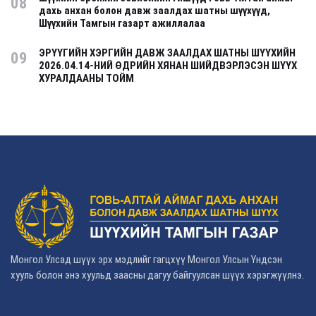
08
дахь анхан болон давж заалдах шатны шүүхүүд,
Шүүхийн Тамгын газарт ажиллалаа
ЭРҮҮГИЙН ХЭРГИЙН ДАВЖ ЗААЛДАХ ШАТНЫ ШҮҮХИЙН
09
2026.04.14-НИЙ ӨДРИЙН ХЯНАН ШИЙДВЭРЛЭСЭН ШҮҮХ
ХУРАЛДААНЫ ТОЙМ
Монгол Улсад шүүх эрх мэдлийг гагцхүү Монгол Улсын Үндсэн
хууль болон энэ хуульд заасны дагуу байгуулсан шүүх хэрэгжүүлнэ.