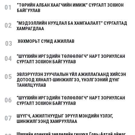
“ТӨРИЙН АЛБАН ХААГЧИЙН ИМИЖ” СУРГАЛТ ЗОХИОН
01
БАЙГУУЛАВ
“МЭДЭЭЛЛИЙН НУУЦЛАЛ БА ХАМГААЛАЛТ” СУРГАЛТАД
02
ХАМРАГДЛАА
ХӨХМОРЬТ СУМД АЖИЛЛАВ
03
“ШҮҮХИЙН ИРГЭДИЙН ТӨЛӨӨЛӨГЧ” НАРТ ЗОРИУЛСАН
04
СУРГАЛТ ЗОХИОН БАЙГУУЛАВ
ЭВЛЭРҮҮЛЭН ЗУУЧЛАЛЫН ҮЙЛ АЖИЛЛАГААНД ХИЙСЭН
05
ДОТООД ХЯНАЛТ-ШИНЖИЛГЭЭ, ҮНЭЛГЭЭНИЙ ДҮНГ
ТАНИЛЦУУЛАВ
“ШҮҮХИЙН ИРГЭДИЙН ТӨЛӨӨЛӨГЧ” НАРТ ЗОРИУЛСАН
06
СУРГАЛТ ЗОХИОН БАЙГУУЛАВ
ШҮҮГЧ, АЖИЛТНУУДЫГ ЭРҮҮЛ МЭНДИЙН ҮЗЛЭГ,
07
ШИНЖИЛГЭЭНД ХАМРУУЛЛАА
Шүүхийн ерөнхий зөвлөлийн гишүүд Говь-Алтай аймаг