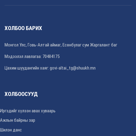
ХОЛБОО БАРИХ
Монгол Улс, Говь-Алтай аймаг, Есөнбулаг сум Жаргалант баг
Мэдээлэл лавлагаа: 70484175
Цахим шуудангийн хаяг: govi-altai_tg@shuukh.mn
ХОЛБООСУУД
Иргэдийг хүлээн авах хуваарь
Ажлын байрны зар
Шилэн данс