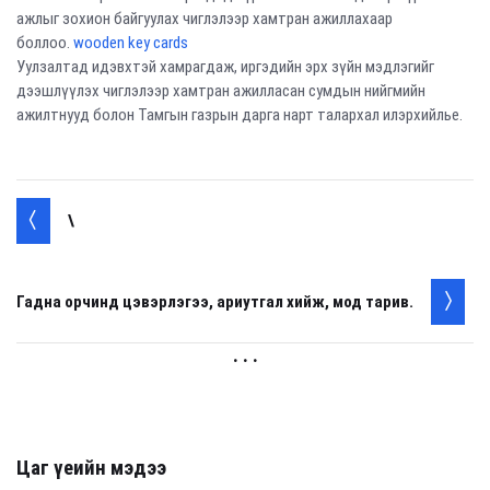
ажлыг зохион байгуулах чиглэлээр хамтран ажиллахаар
боллоо.
wooden key cards
Уулзалтад идэвхтэй хамрагдаж, иргэдийн эрх зүйн мэдлэгийг
дээшлүүлэх чиглэлээр хамтран ажилласан сумдын нийгмийн
ажилтнууд болон Тамгын газрын дарга нарт талархал илэрхийлье.
\
Гадна орчинд цэвэрлэгээ, ариутгал хийж, мод тарив.
. . .
Цаг үеийн мэдээ