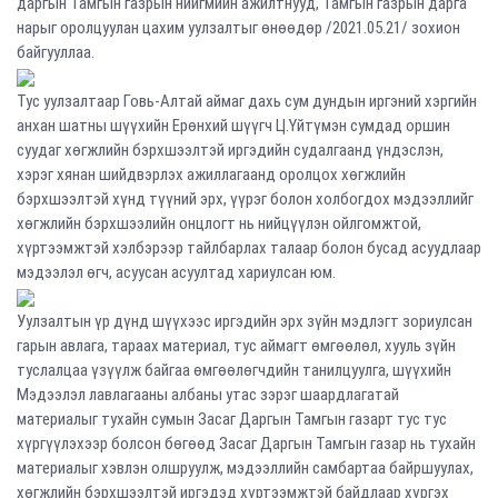
даргын Тамгын газрын нийгмийн ажилтнууд, Тамгын газрын дарга
нарыг оролцуулан цахим уулзалтыг өнөөдөр /2021.05.21/ зохион
байгууллаа.
Тус уулзалтаар Говь-Алтай аймаг дахь сум дундын иргэний хэргийн
анхан шатны шүүхийн Ерөнхий шүүгч Ц.Үйтүмэн сумдад оршин
суудаг хөгжлийн бэрхшээлтэй иргэдийн судалгаанд үндэслэн,
хэрэг хянан шийдвэрлэх ажиллагаанд оролцох хөгжлийн
бэрхшээлтэй хүнд түүний эрх, үүрэг болон холбогдох мэдээллийг
хөгжлийн бэрхшээлийн онцлогт нь нийцүүлэн ойлгомжтой,
хүртээмжтэй хэлбэрээр тайлбарлах талаар болон бусад асуудлаар
мэдээлэл өгч, асуусан асуултад хариулсан юм.
Уулзалтын үр дүнд шүүхээс иргэдийн эрх зүйн мэдлэгт зориулсан
гарын авлага, тараах материал, тус аймагт өмгөөлөл, хууль зүйн
туслалцаа үзүүлж байгаа өмгөөлөгчдийн танилцуулга, шүүхийн
Мэдээлэл лавлагааны албаны утас зэрэг шаардлагатай
материалыг тухайн сумын Засаг Даргын Тамгын газарт тус тус
хүргүүлэхээр болсон бөгөөд Засаг Даргын Тамгын газар нь тухайн
материалыг хэвлэн олшруулж, мэдээллийн самбартаа байршуулах,
хөгжлийн бэрхшээлтэй иргэдэд хүртээмжтэй байдлаар хүргэх