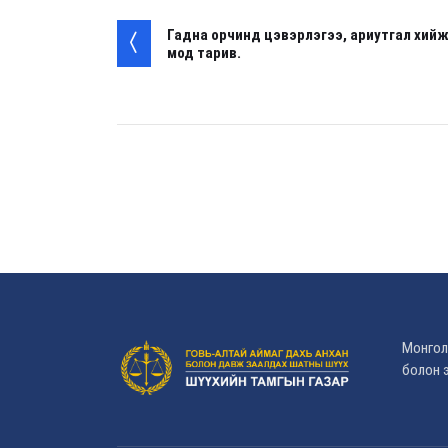
Гадна орчинд цэвэрлэгээ, ариутгал хийж
мод тарив.
Монгол
болон э