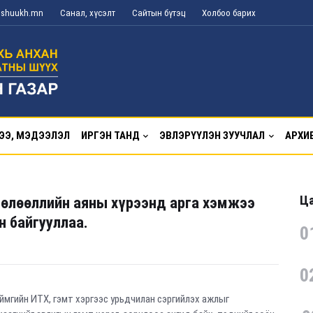
g@shuukh.mn
Санал, хүсэлт
Сайтын бүтэц
Холбоо барих
ЭЭ, МЭДЭЭЛЭЛ
ИРГЭН ТАНД
ЭВЛЭРҮҮЛЭН ЗУУЧЛАЛ
АРХИ
Ца
нөлөөллийн аяны хүрээнд арга хэмжээ
н байгууллаа.
0
0
ймгийн ИТХ, гэмт хэргээс урьдчилан сэргийлэх ажлыг