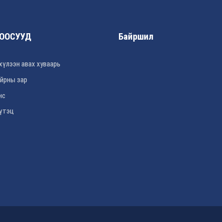
ООСУУД
Байршил
хүлээн авах хуваарь
йрны зар
нс
үтэц