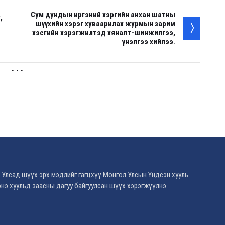
Сум дундын иргэний хэргийн анхан шатны
,
шүүхийн хэрэг хуваарилах журмын зарим
хэсгийн хэрэгжилтэд хяналт-шинжилгээ,
үнэлгээ хийлээ.
. . .
 Улсад шүүх эрх мэдлийг гагцхүү Монгол Улсын Үндсэн хууль
нэ хуульд заасны дагуу байгуулсан шүүх хэрэгжүүлнэ.