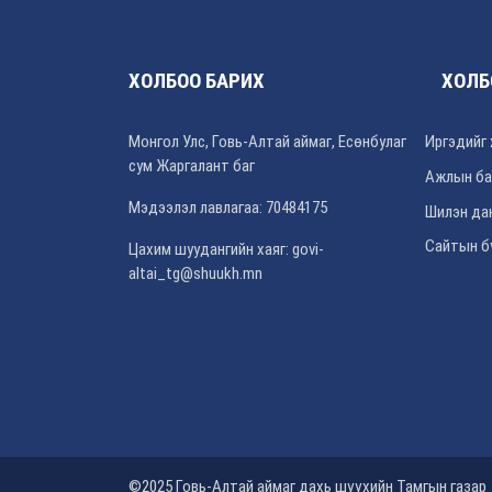
ХОЛБОО БАРИХ
ХОЛБ
Монгол Улс, Говь-Алтай аймаг, Есөнбулаг
Иргэдийг 
сум Жаргалант баг
Ажлын ба
Мэдээлэл лавлагаа: 70484175
Шилэн да
Сайтын б
Цахим шуудангийн хаяг: govi-
altai_tg@shuukh.mn
©2025 Говь-Алтай аймаг дахь шүүхийн Тамгын газар