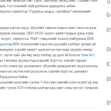
0
аагчийг авлигын гэмт хэрэг, зөрчлөөс ангид байх, тэднийг соён
хууль тогтоомжийг байгууллагын удирдлага, албан
гжүүлэх зорилгоор “Судалъя, мэдье, сэргийлье” нөлөөллийн
0
аалдах шатны шүүх, Шүүхийн тамгын газрын хамт олон нэгдэж,
0
цуулж, өнөөдөр /2021.04.23/ шүүгч, ажилтнуудын дунд хууль
суулт, хариултын “АХА” тэмцээнийг зохион байгууллаа.
2020
эдээгээр
RFID технологийн хэрэглээ шүүхийн салбарт эрчимтэй
0
имжуулах, хэргийг хяналт шалгалтын системд оруулах ажилд
, эргэн хайх үйл явц илүү хялбар, үр дүнтэй болсон.
How Do I
ы танхимд оролцогчдын ирцийг бүртгэх, хэргийг хурдан
0
ын бүтээмж эрс дээшилжээ. Шүүхийн удирдлагаас мэдээлснээр,
яналтын систем нэвтрүүлсэн нь хэргийн бүртгэл, шилжилт
бүрдүүлсэн байна.
0
шүүхийн шүүгчийн туслах Ч.Энхтуяа хамгийн олон асуултад зөв
чийн туслах Л.Отгонбаяр шалгарсанд хамт олны зүгээс талархал
0