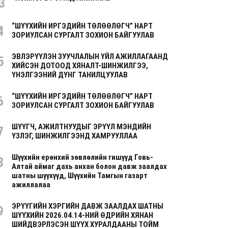
3
“ШҮҮХИЙН ИРГЭДИЙН ТӨЛӨӨЛӨГЧ” НАРТ
4
ЗОРИУЛСАН СУРГАЛТ ЗОХИОН БАЙГУУЛАВ
ЭВЛЭРҮҮЛЭН ЗУУЧЛАЛЫН ҮЙЛ АЖИЛЛАГААНД
5
ХИЙСЭН ДОТООД ХЯНАЛТ-ШИНЖИЛГЭЭ,
ҮНЭЛГЭЭНИЙ ДҮНГ ТАНИЛЦУУЛАВ
“ШҮҮХИЙН ИРГЭДИЙН ТӨЛӨӨЛӨГЧ” НАРТ
6
ЗОРИУЛСАН СУРГАЛТ ЗОХИОН БАЙГУУЛАВ
ШҮҮГЧ, АЖИЛТНУУДЫГ ЭРҮҮЛ МЭНДИЙН
7
ҮЗЛЭГ, ШИНЖИЛГЭЭНД ХАМРУУЛЛАА
Шүүхийн ерөнхий зөвлөлийн гишүүд Говь-
8
Алтай аймаг дахь анхан болон давж заалдах
шатны шүүхүүд, Шүүхийн Тамгын газарт
ажиллалаа
ЭРҮҮГИЙН ХЭРГИЙН ДАВЖ ЗААЛДАХ ШАТНЫ
9
ШҮҮХИЙН 2026.04.14-НИЙ ӨДРИЙН ХЯНАН
ШИЙДВЭРЛЭСЭН ШҮҮХ ХУРАЛДААНЫ ТОЙМ