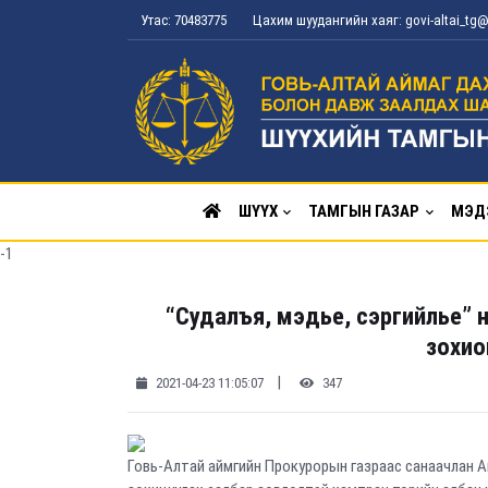
Утас: 70483775
Цахим шуудангийн хаяг: govi-altai_t
ШҮҮХ
ТАМГЫН ГАЗАР
МЭД
-1
“Судалъя, мэдье, сэргийлье” 
зохио
|
2021-04-23 11:05:07
347
Говь-Алтай аймгийн Прокурорын газраас санаачлан А