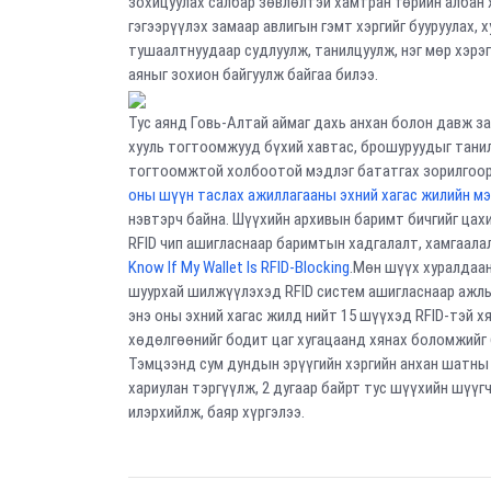
зохицуулах салбар зөвлөлтэй хамтран төрийн албан х
гэгээрүүлэх замаар авлигын гэмт хэргийг бууруулах, 
тушаалтнуудаар судлуулж, танилцуулж, нэг мөр хэрэ
аяныг зохион байгуулж байгаа билээ.
Тус аянд Говь-Алтай аймаг дахь анхан болон давж з
хууль тогтоомжууд бүхий хавтас, брошуруудыг танил
тогтоомжтой холбоотой мэдлэг бататгах зорилгоор а
оны шүүн таслах ажиллагааны эхний хагас жилийн м
нэвтэрч байна. Шүүхийн архивын баримт бичгийг цах
RFID чип ашигласнаар баримтын хадгалалт, хамгаалалт
Know If My Wallet Is RFID-Blocking
.Мөн шүүх хуралдаан
шуурхай шилжүүлэхэд RFID систем ашигласнаар ажл
энэ оны эхний хагас жилд нийт 15 шүүхэд RFID-тэй х
хөдөлгөөнийг бодит цаг хугацаанд хянах боломжийг 
Тэмцээнд сум дундын эрүүгийн хэргийн анхан шатны 
хариулан тэргүүлж, 2 дугаар байрт тус шүүхийн шүүг
илэрхийлж, баяр хүргэлээ.