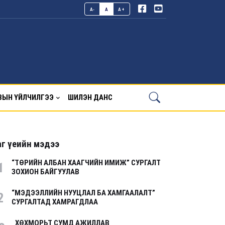
A-
A
A+
ВЫН ҮЙЛЧИЛГЭЭ
ШИЛЭН ДАНС
г үеийн мэдээ
“ТӨРИЙН АЛБАН ХААГЧИЙН ИМИЖ” СУРГАЛТ
1
ЗОХИОН БАЙГУУЛАВ
“МЭДЭЭЛЛИЙН НУУЦЛАЛ БА ХАМГААЛАЛТ”
2
СУРГАЛТАД ХАМРАГДЛАА
ХӨХМОРЬТ СУМД АЖИЛЛАВ