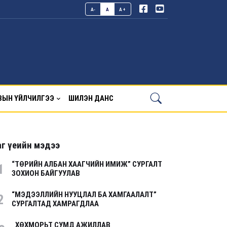
A-
A
A+
ВЫН ҮЙЛЧИЛГЭЭ
ШИЛЭН ДАНС
г үеийн мэдээ
“ТӨРИЙН АЛБАН ХААГЧИЙН ИМИЖ” СУРГАЛТ
1
ЗОХИОН БАЙГУУЛАВ
“МЭДЭЭЛЛИЙН НУУЦЛАЛ БА ХАМГААЛАЛТ”
2
СУРГАЛТАД ХАМРАГДЛАА
ХӨХМОРЬТ СУМД АЖИЛЛАВ