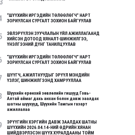
3
“ШҮҮХИЙН ИРГЭДИЙН ТӨЛӨӨЛӨГЧ” НАРТ
4
ЗОРИУЛСАН СУРГАЛТ ЗОХИОН БАЙГУУЛАВ
ЭВЛЭРҮҮЛЭН ЗУУЧЛАЛЫН ҮЙЛ АЖИЛЛАГААНД
5
ХИЙСЭН ДОТООД ХЯНАЛТ-ШИНЖИЛГЭЭ,
ҮНЭЛГЭЭНИЙ ДҮНГ ТАНИЛЦУУЛАВ
“ШҮҮХИЙН ИРГЭДИЙН ТӨЛӨӨЛӨГЧ” НАРТ
6
ЗОРИУЛСАН СУРГАЛТ ЗОХИОН БАЙГУУЛАВ
ШҮҮГЧ, АЖИЛТНУУДЫГ ЭРҮҮЛ МЭНДИЙН
7
ҮЗЛЭГ, ШИНЖИЛГЭЭНД ХАМРУУЛЛАА
Шүүхийн ерөнхий зөвлөлийн гишүүд Говь-
8
Алтай аймаг дахь анхан болон давж заалдах
шатны шүүхүүд, Шүүхийн Тамгын газарт
ажиллалаа
ЭРҮҮГИЙН ХЭРГИЙН ДАВЖ ЗААЛДАХ ШАТНЫ
9
ШҮҮХИЙН 2026.04.14-НИЙ ӨДРИЙН ХЯНАН
ШИЙДВЭРЛЭСЭН ШҮҮХ ХУРАЛДААНЫ ТОЙМ