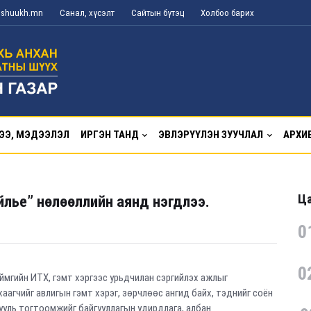
g@shuukh.mn
Санал, хүсэлт
Сайтын бүтэц
Холбоо барих
ЭЭ, МЭДЭЭЛЭЛ
ИРГЭН ТАНД
ЭВЛЭРҮҮЛЭН ЗУУЧЛАЛ
АРХИ
Ца
йлье” нөлөөллийн аянд нэгдлээ.
0
0
ймгийн ИТХ, гэмт хэргээс урьдчилан сэргийлэх ажлыг
аагчийг авлигын гэмт хэрэг, зөрчлөөс ангид байх, тэднийг соён
хууль тогтоомжийг байгууллагын удирдлага, албан