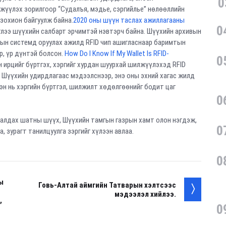
0
гжүүлэх зорилгоор “Судалъя, мэдье, сэргийлье” нөлөөллийн
 зохион байгуулж байна.
2020 оны шүүн таслах ажиллагааны
0
глээ шүүхийн салбарт эрчимтэй нэвтэрч байна. Шүүхийн архивын
тын системд оруулах ажилд RFID чип ашигласнаар баримтын
ар, үр дүнтэй болсон.
How Do I Know If My Wallet Is RFID-
0
ирцийг бүртгэх, хэргийг хурдан шуурхай шилжүүлэхэд RFID
Шүүхийн удирдлагаас мэдээлснээр, энэ оны эхний хагас жилд
эн нь хэргийн бүртгэл, шилжилт хөдөлгөөнийг бодит цаг
0
аалдах шатны шүүх, Шүүхийн тамгын газрын хамт олон нэгдэж,
0
, зурагт танилцуулга зэргийг хүлээн авлаа.
0
ы
Говь-Алтай аймгийн Татварын хэлтсээс
мэдээлэл хийлээ.
,
0