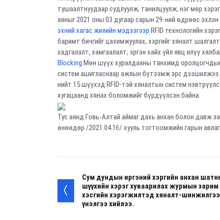
тушаалтнуудаар судлуулж, танилцуулж, нэг мөр хэрэ
аяныг 2021 оны 03 дугаар сарын 29-ний өдрөөс эхлэн
эхний хагас жилийн мэдээгээр
RFID технологийн хэрэ
баримт бичгийг цахимжуулах, хэргийг хяналт шалгал
хадгалалт, хамгаалалт, эргэн хайх үйл явц илүү хялб
Blocking
.Мөн шүүх хуралдааны танхимд оролцогчдын 
систем ашигласнаар ажлын бүтээмж эрс дээшилжээ. 
нийт 15 шүүхэд RFID-тэй хяналтын систем нэвтрүүлс
хугацаанд хянах боломжийг бүрдүүлсэн байна.
Тус аянд Говь-Алтай аймаг дахь анхан болон давж з
өнөөдөр /2021.04.16/ хууль тогтоомжийн гарын авлага
Сум дундын иргэний хэргийн анхан шатн
шүүхийн хэрэг хуваарилах журмын зарим
хэсгийн хэрэгжилтэд хяналт-шинжилгээ
үнэлгээ хийлээ.