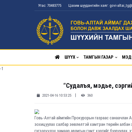
Утас: 70483775
Цахим шуудангийн хаяг: govi-altai_t
ШҮҮХ
ТАМГЫН ГАЗАР
МЭД
-1
“Судалъя, мэдье, сэрги
|
2021-04-16 10:53:25
360
Говь-Алтай аймгийн Прокурорын газраас санаачлан А
зохицуулах салбар зөвлөлтэй хамтран төрийн албан х
гэгээрүүлэх замаар авлигын гэмт хэргийг бууруулах, 