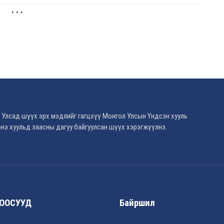
. . .
 Улсад шүүх эрх мэдлийг гагцхүү Монгол Улсын Үндсэн хууль
нэ хуульд заасны дагуу байгуулсан шүүх хэрэгжүүлнэ.
ООСУУД
Байршил