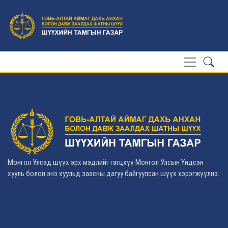
Монгол Улсад шүүх эрх мэдлийг гагцхүү Монгол Улсын Үндсэн
хууль болон энэ хуульд заасны дагуу байгуулсан шүүх хэрэгжүүлнэ.