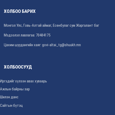
ХОЛБОО БАРИХ
Монгол Улс, Говь-Алтай аймаг, Есөнбулаг сум Жаргалант баг
Мэдээлэл лавлагаа: 70484175
Цахим шуудангийн хаяг: govi-altai_tg@shuukh.mn
ХОЛБООСУУД
Иргэдийг хүлээн авах хуваарь
Ажлын байрны зар
Шилэн данс
Сайтын бүтэц