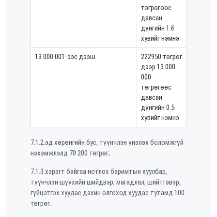
төгрөгөөс
давсан
дүнгийн 1.6
хувийг нэмнэ.
13 000 001-ээс дээш
222950 төгрөг
дээр 13 000
000
төгрөгөөс
давсан
дүнгийн 0.5
хувийг нэмнэ.
7.1.2.эд хөрөнгийн бус, түүнчлэн үнэлэх боломжгүй
нэхэмжлэлд 70 200 төгрөг;
7.1.3.хэрэгт байгаа нотлох баримтын хуулбар,
түүнчлэн шүүхийн шийдвэр, магадлал, шийтгэвэр,
гүйцэтгэх хуудас дахин олгоход хуудас тутамд 100
төгрөг.