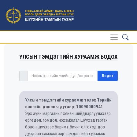
УЛСЫН ТЭМДЭГТИЙН ХУРААМЖ БОДОХ
Бодох
Улсын тэмдэгтийн хураамж төлөх Төрийн
сангийн дансны дугаар: 10090000941
Эрх зүйн маргааныг хянан шийдвэрлүүлэхээр
өргөдөл, гомдол, нэхэмжлэл шүүхэд гаргах
болон шүүхээс баримт бичиг олгоход дор
дурдсан хэмжээгээр тэмдэгтийн хураамж