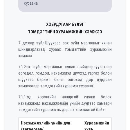
хураана.
ХОЁРДУГААР БҮЛЭГ
ТЭМДЭГТИЙН ХУРААМЖИЙН ХЭМЖЭЭ
7 дугаар зүйл.Шүүхээс эрх зүйн маргааныг хянан
шийдвэрлэхэд хураах тэмдэгтийн хураамжийн
хэмжээ
7.1.Эрх зүйн маргааныг хянан шийдвэрлүүлэхээр
өргөдөл, гомдол, нэхэмжлэл шүүхэд гаргах болон
шүүхээс баримт бичиг олгоход дор дурдсан
хэмжээгээр тэмдэгтийн хураамж хураана:
7.1.1.эд хөрөнгийн чанартай үнэлж болох
нэхэмжлэлд нэхэмжлэлийн үнийн дүнгээс хамаарч
тэмдэгтийн хураамж нь дараах хэмжээтэй байх:
Нэхэмжлэлийн үнийн дүн
Хураамжийн
/төгрөгөөр/
хувь,