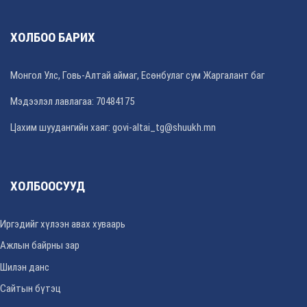
ХОЛБОО БАРИХ
Монгол Улс, Говь-Алтай аймаг, Есөнбулаг сум Жаргалант баг
Мэдээлэл лавлагаа: 70484175
Цахим шуудангийн хаяг: govi-altai_tg@shuukh.mn
ХОЛБООСУУД
Иргэдийг хүлээн авах хуваарь
Ажлын байрны зар
Шилэн данс
Сайтын бүтэц