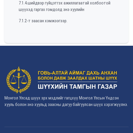
7.1.4.шийдвэр гүйцэтгэх ажиллагаатай холбоотой
шүүхэд гаргах гомдолд энэ хуулийн
7.1.2-т заасан хэмжээгээр.
Монгол Улсад шүүх эрх мэдлийг гагцхүү Монгол Улсын Үндсэн
хууль болон энэ хуульд заасны дагуу байгуулсан шүүх хэрэгжүүлнэ.