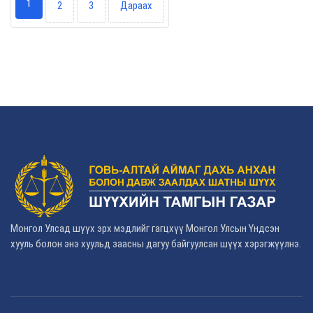
1
2
3
Дараах
Монгол Улсад шүүх эрх мэдлийг гагцхүү Монгол Улсын Үндсэн
хууль болон энэ хуульд заасны дагуу байгуулсан шүүх хэрэгжүүлнэ.