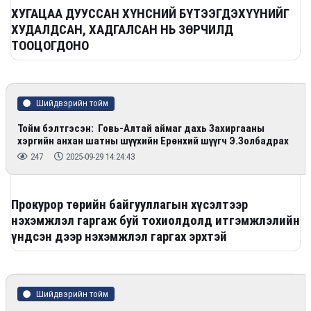
ХУГАЦАА ДУУССАН ХҮНСНИЙ БҮТЭЭГДЭХҮҮНИЙГ
ХУДАЛДСАН, ХАДГАЛСАН НЬ ЗӨРЧИЛД
ТООЦОГДОНО
Шийдвэрийн тойм
Тойм бэлтгэсэн: Говь-Алтай аймаг дахь Захиргааны
хэргийн анхан шатны шүүхийн Ерөнхий шүүгч Э.Золбадрах
247
2025-09-29 14:24:43
Прокурор төрийн байгууллагын хүсэлтээр
нэхэмжлэл гаргаж буй тохиолдолд итгэмжлэлийн
үндсэн дээр нэхэмжлэл гаргах эрхтэй
Шийдвэрийн тойм