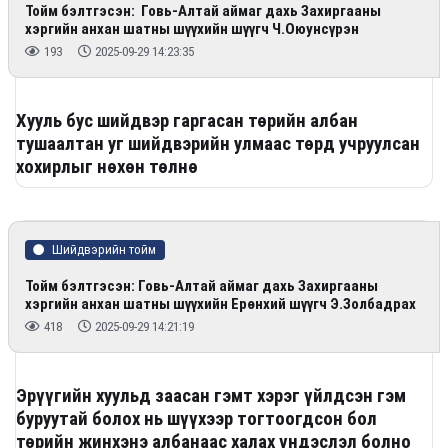
Тойм бэлтгэсэн: Говь-Алтай аймаг дахь Захиргааны
хэргийн анхан шатны шүүхийн шүүгч Ч.Оюунсүрэн
193
2025-09-29 14:23:35
Хууль бус шийдвэр гаргасан төрийн албан
тушаалтан уг шийдвэрийн улмаас төрд учруулсан
хохирлыг нөхөн төлнө
Шийдвэрийн тойм
Тойм бэлтгэсэн: Говь-Алтай аймаг дахь Захиргааны
хэргийн анхан шатны шүүхийн Ерөнхий шүүгч Э.Золбадрах
418
2025-09-29 14:21:19
Эрүүгийн хуульд заасан гэмт хэрэг үйлдсэн гэм
буруутай болох нь шүүхээр тогтоогдсон бол
төрийн жинхэнэ албанаас халах үндэслэл болно