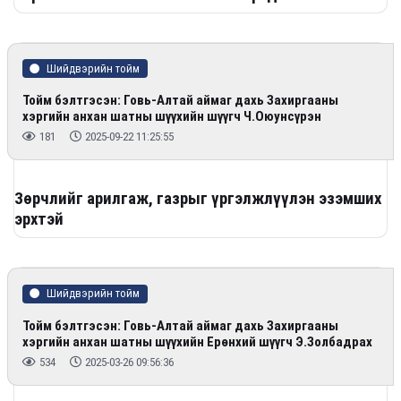
Шийдвэрийн тойм
Тойм бэлтгэсэн: Говь-Алтай аймаг дахь Захиргааны
хэргийн анхан шатны шүүхийн шүүгч Ч.Оюунсүрэн
181
2025-09-22 11:25:55
Зөрчлийг арилгаж, газрыг үргэлжлүүлэн эзэмших
эрхтэй
Шийдвэрийн тойм
Тойм бэлтгэсэн: Говь-Алтай аймаг дахь Захиргааны
хэргийн анхан шатны шүүхийн Ерөнхий шүүгч Э.Золбадрах
534
2025-03-26 09:56:36