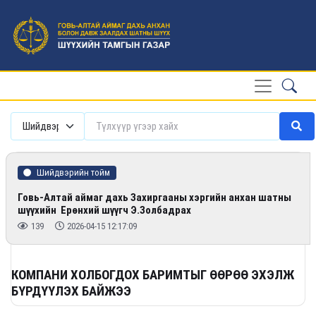
Шийдвэрийн тойм
Говь-Алтай аймаг дахь Захиргааны хэргийн анхан шатны
шүүхийн Ерөнхий шүүгч Э.Золбадрах
139
2026-04-15 12:17:09
КОМПАНИ ХОЛБОГДОХ БАРИМТЫГ ӨӨРӨӨ ЭХЭЛЖ
БҮРДҮҮЛЭХ БАЙЖЭЭ