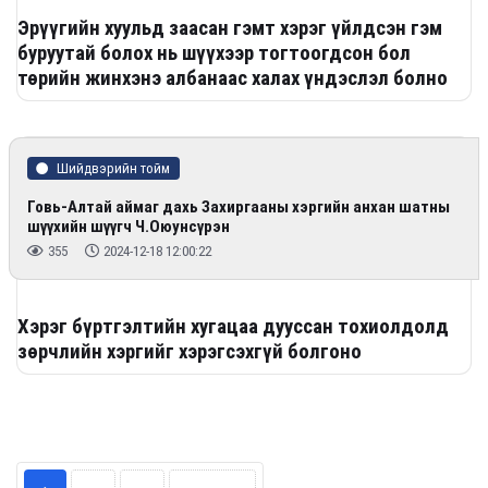
Эрүүгийн хуульд заасан гэмт хэрэг үйлдсэн гэм
буруутай болох нь шүүхээр тогтоогдсон бол
төрийн жинхэнэ албанаас халах үндэслэл болно
Шийдвэрийн тойм
Говь-Алтай аймаг дахь Захиргааны хэргийн анхан шатны
шүүхийн шүүгч Ч.Оюунсүрэн
355
2024-12-18 12:00:22
Хэрэг бүртгэлтийн хугацаа дууссан тохиолдолд
зөрчлийн хэргийг хэрэгсэхгүй болгоно