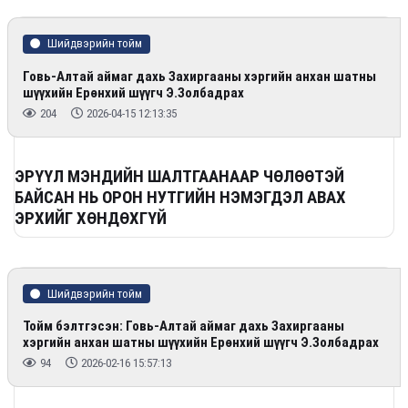
Шийдвэрийн тойм
Говь-Алтай аймаг дахь Захиргааны хэргийн анхан шатны
шүүхийн Ерөнхий шүүгч Э.Золбадрах
204
2026-04-15 12:13:35
ЭРҮҮЛ МЭНДИЙН ШАЛТГААНААР ЧӨЛӨӨТЭЙ
БАЙСАН НЬ ОРОН НУТГИЙН НЭМЭГДЭЛ АВАХ
ЭРХИЙГ ХӨНДӨХГҮЙ
Шийдвэрийн тойм
Тойм бэлтгэсэн: Говь-Алтай аймаг дахь Захиргааны
хэргийн анхан шатны шүүхийн Ерөнхий шүүгч Э.Золбадрах
94
2026-02-16 15:57:13