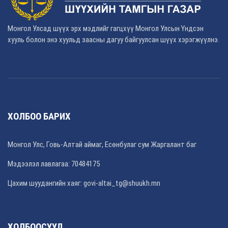
Монгол Улсад шүүх эрх мэдлийг гагцхүү Монгол Улсын Үндсэн
хууль болон энэ хуульд заасны дагуу байгуулсан шүүх хэрэгжүүлнэ.
ХОЛБОО БАРИХ
Монгол Улс, Говь-Алтай аймаг, Есөнбулаг сум Жаргалант баг
Мэдээлэл лавлагаа: 70484175
Цахим шуудангийн хаяг: govi-altai_tg@shuukh.mn
ХОЛБООСУУД