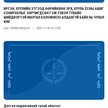
ИРГЭН, ХУУЛИЙН ЭТГЭЭД ӨӨРИЙНХӨӨ ЭРХ, ХУУЛЬ ЁСНЫ АШИГ
СОНИРХОЛЫГ ЗӨРЧИГДСӨН ГЭЖ ҮЗВЭЛ ТУХАЙН
ШИЙДВЭРТЭЙ МАРГАХ БОЛОМЖОО АЛДАХГҮЙ БАЙХ НЬ ЧУХАЛ
ЮМ
ЦАГ ҮЕИЙН МЭДЭЭ
2021-11-18 15:12:08
Дасгал хөдөлгөөний тухай ойлголт