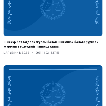
Шинээр батлагдсан журам болон шинэчлэн боловсруулсан
журмын төслүүдийг танилцууллаа.
ЦАГ ҮЕИЙН МЭДЭЭ
2021-11-02 15:17:58