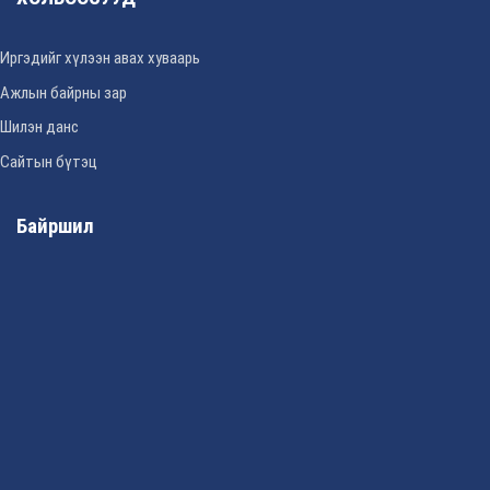
Иргэдийг хүлээн авах хуваарь
Ажлын байрны зар
Шилэн данс
Сайтын бүтэц
Байршил