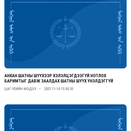
АНХАН ШАТНЫ ШҮҮХЭЭР ХЭЛЭЛЦЭГДЭЭГҮЙ НОТЛОХ
БАРИМТЫГ ДАВЖ ЗААЛДАХ ШАТНЫ ШҮҮХ ҮНЭЛДЭГГҮЙ
ЦАГ ҮЕИЙН МЭДЭЭ
2021-11-10 15:50:35