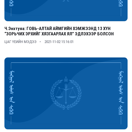
Ч.Энхтуяа: ГОВЬ-АЛТАЙ АЙМГИЙН ХЭМЖЭЭНД 13 ХҮН
“ЗОРЬЧИХ ЭРХИЙГ ХЯЗГААРЛАХ ЯЛ” ЭДЛЭХЭЭР БОЛСОН
ЦАГ ҮЕИЙН МЭДЭЭ
2021-11-02 15:16:01