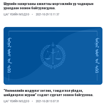
Шүүхийн захиргааны ажилтны мэргэжлийн ур чадварын
уралдаан зохион байгуулагдлаа.
ЦАГ ҮЕИЙН МЭДЭЭ
2021-10-29 15:11:37
“Нөлөөллийн мэдүүлэг хөтлөх, тэмдэглэл үйлдэх,
шийдвэрлэх журам” сэдэвт сургалт зохион байгууллаа.
ЦАГ ҮЕИЙН МЭДЭЭ
2021-10-28 15:07:31