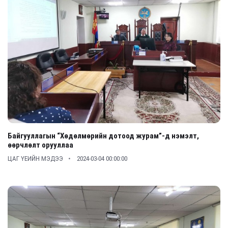
Байгууллагын “Хөдөлмөрийн дотоод журам”-д нэмэлт,
өөрчлөлт орууллаа
ЦАГ ҮЕИЙН МЭДЭЭ
2024-03-04 00:00:00