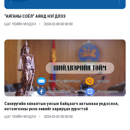
“АЯГАНЫ СОЁЛ” АЯНД НЭГДЛЭЭ
ЦАГ ҮЕИЙН МЭДЭЭ
2024-02-08 00:00:00
Санхүүгийн хяналтын улсын байцаагч актынхаа үндэслэл,
нотолгооны үнэн зөвийг хариуцах үүрэгтэй
ЦАГ ҮЕИЙН МЭДЭЭ
2024-02-02 00:00:00