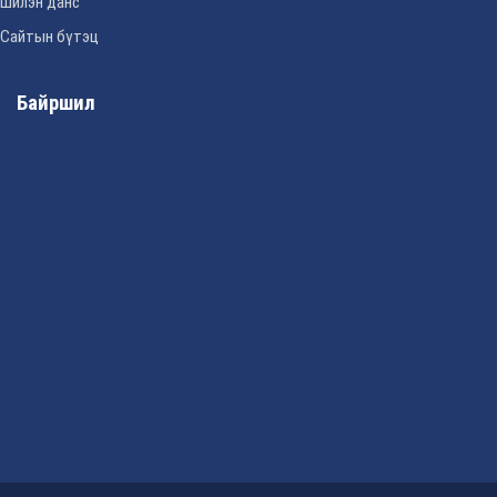
Шилэн данс
Сайтын бүтэц
Байршил