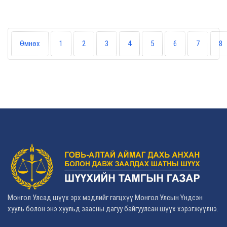
Өмнөх
1
2
3
4
5
6
7
8
Монгол Улсад шүүх эрх мэдлийг гагцхүү Монгол Улсын Үндсэн
хууль болон энэ хуульд заасны дагуу байгуулсан шүүх хэрэгжүүлнэ.