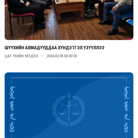
ШҮҮХИЙН АХМАДУУДДАА ХҮНДЭТГЭЛ ҮЗҮҮЛЛЭЭ
ЦАГ ҮЕИЙН МЭДЭЭ
2024-02-08 00:00:00