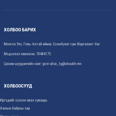
ХОЛБОО БАРИХ
Монгол Улс, Говь-Алтай аймаг, Есөнбулаг сум Жаргалант баг
Мэдээлэл лавлагаа: 70484175
Цахим шуудангийн хаяг: govi-altai_tg@shuukh.mn
ХОЛБООСУУД
Иргэдийг хүлээн авах хуваарь
Ажлын байрны зар