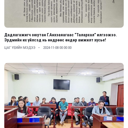
Дадлагажигч оюутан Г.Анхзаяагаас “Талархал” илгээжээ.
Эрдмийн их үйлсэд нь өндрөөс өндөр амжилт хүсье!
ЦАГ ҮЕИЙН МЭДЭЭ
2024-11-08 00:00:00