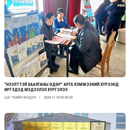
“НЭЭЛТТЭЙ ХААЛГАНЫ ӨДӨР” АРГА ХЭМЖЭЭНИЙ ХҮРЭЭНД
ИРГЭДЭД МЭДЭЭЛЭЛ ХҮРГЭЛЭЭ
ЦАГ ҮЕИЙН МЭДЭЭ
2024-11-18 00:00:00