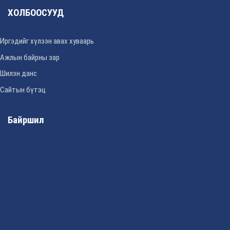
ХОЛБООСУУД
Иргэдийг хүлээн авах хуваарь
Ажлын байрны зар
Шилэн данс
Сайтын бүтэц
Байршил