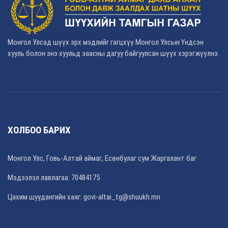
Монгол Улсад шүүх эрх мэдлийг гагцхүү Монгол Улсын Үндсэн
хууль болон энэ хуульд заасны дагуу байгуулсан шүүх хэрэгжүүлнэ.
ХОЛБОО БАРИХ
Монгол Улс, Говь-Алтай аймаг, Есөнбулаг сум Жаргалант баг
Мэдээлэл лавлагаа: 70484175
Цахим шуудангийн хаяг: govi-altai_tg@shuukh.mn