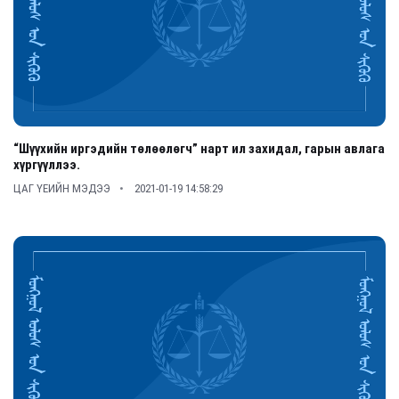
“Шүүхийн иргэдийн төлөөлөгч” нарт ил захидал, гарын авлага
хүргүүллээ.
ЦАГ ҮЕИЙН МЭДЭЭ
2021-01-19 14:58:29