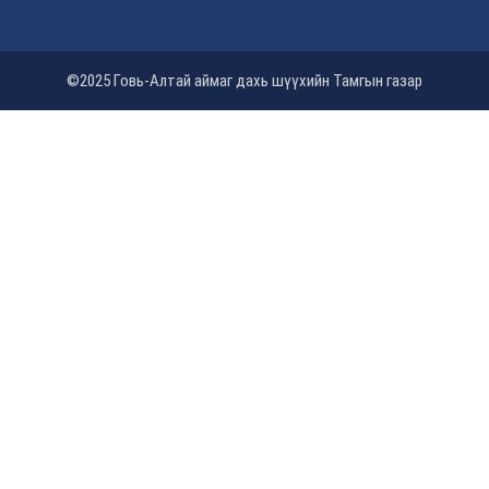
©2025 Говь-Алтай аймаг дахь шүүхийн Тамгын газар