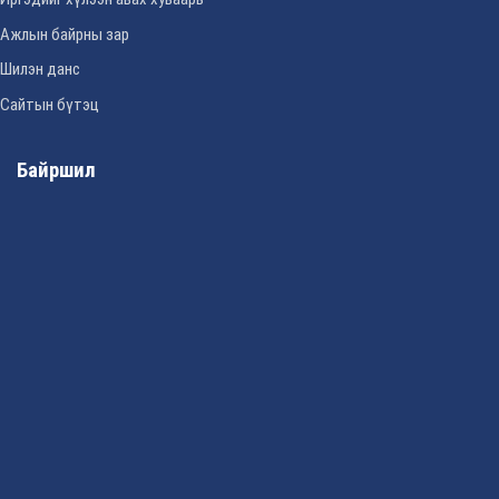
Ажлын байрны зар
Шилэн данс
Сайтын бүтэц
Байршил