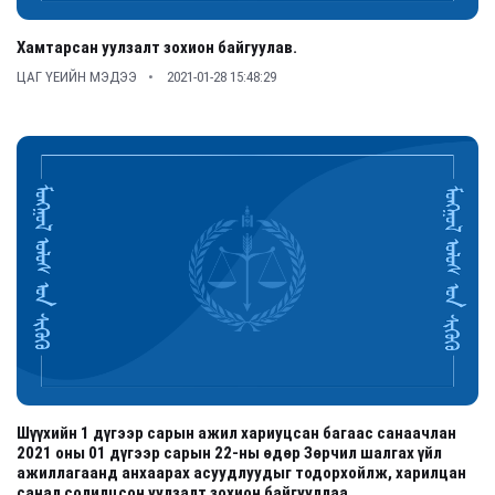
Хамтарсан уулзалт зохион байгуулав.
ЦАГ ҮЕИЙН МЭДЭЭ
2021-01-28 15:48:29
Шүүхийн 1 дүгээр сарын ажил хариуцсан багаас санаачлан
2021 оны 01 дүгээр сарын 22-ны өдөр Зөрчил шалгах үйл
ажиллагаанд анхаарах асуудлуудыг тодорхойлж, харилцан
санал солилцсон уулзалт зохион байгууллаа.