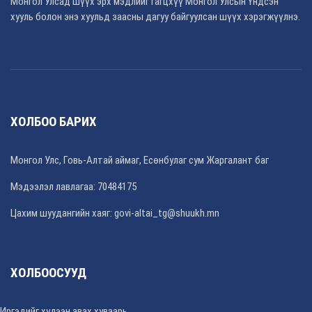
Монгол Улсад шүүх эрх мэдлийг гагцхүү Монгол Улсын Үндсэн
хууль болон энэ хуульд заасны дагуу байгуулсан шүүх хэрэгжүүлнэ.
ХОЛБОО БАРИХ
Монгол Улс, Говь-Алтай аймаг, Есөнбулаг сум Жаргалант баг
Мэдээлэл лавлагаа: 70484175
Цахим шуудангийн хаяг: govi-altai_tg@shuukh.mn
ХОЛБООСУУД
Иргэдийг хүлээн авах хуваарь