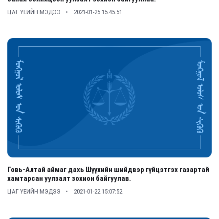
ЦАГ ҮЕИЙН МЭДЭЭ
2021-01-25 15:45:51
Говь-Алтай аймаг дахь Шүүхийн шийдвэр гүйцэтгэх газартай
хамтарсан уулзалт зохион байгуулав.
ЦАГ ҮЕИЙН МЭДЭЭ
2021-01-22 15:07:52