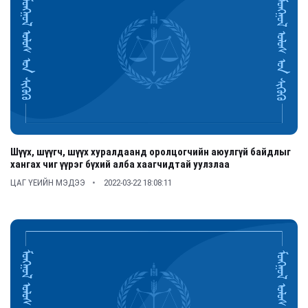
Шүүх, шүүгч, шүүх хуралдаанд оролцогчийн аюулгүй байдлыг
хангах чиг үүрэг бүхий алба хаагчидтай уулзлаа
ЦАГ ҮЕИЙН МЭДЭЭ
2022-03-22 18:08:11