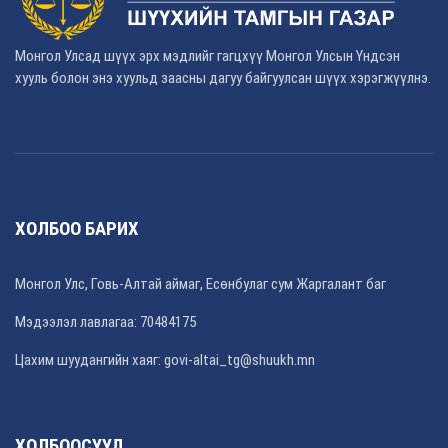
Монгол Улсад шүүх эрх мэдлийг гагцхүү Монгол Улсын Үндсэн
хууль болон энэ хуульд заасны дагуу байгуулсан шүүх хэрэгжүүлнэ.
ХОЛБОО БАРИХ
Монгол Улс, Говь-Алтай аймаг, Есөнбулаг сум Жаргалант баг
Мэдээлэл лавлагаа: 70484175
Цахим шуудангийн хаяг: govi-altai_tg@shuukh.mn
ХОЛБООСУУД