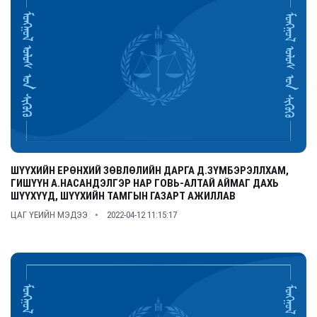
ШҮҮХИЙН ЕРӨНХИЙ ЗӨВЛӨЛИЙН ДАРГА Д.ЗҮМБЭРЭЛЛХАМ,
ГИШҮҮН А.НАСАНДЭЛГЭР НАР ГОВЬ-АЛТАЙ АЙМАГ ДАХЬ
ШҮҮХҮҮД, ШҮҮХИЙН ТАМГЫН ГАЗАРТ АЖИЛЛАВ
ЦАГ ҮЕИЙН МЭДЭЭ
2022-04-12 11:15:17