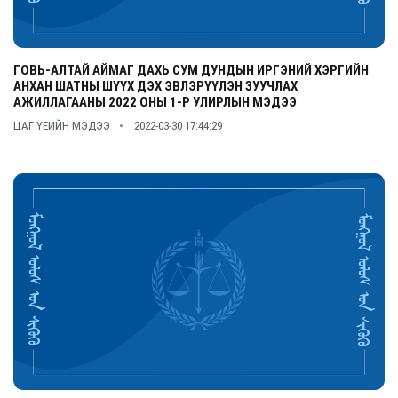
ГОВЬ-АЛТАЙ АЙМАГ ДАХЬ СУМ ДУНДЫН ИРГЭНИЙ ХЭРГИЙН
АНХАН ШАТНЫ ШҮҮХ ДЭХ ЭВЛЭРҮҮЛЭН ЗУУЧЛАХ
АЖИЛЛАГААНЫ 2022 ОНЫ 1-Р УЛИРЛЫН МЭДЭЭ
ЦАГ ҮЕИЙН МЭДЭЭ
2022-03-30 17:44:29