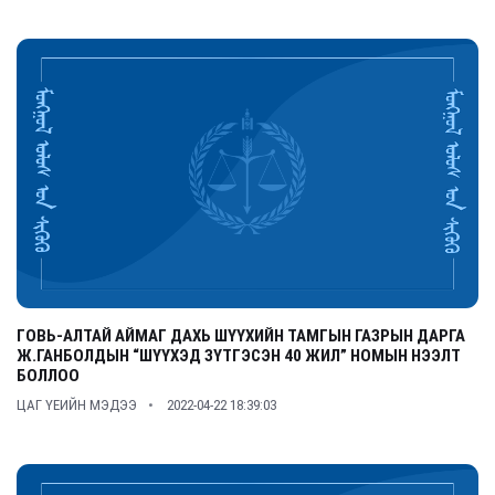
ГОВЬ-АЛТАЙ АЙМАГ ДАХЬ ШҮҮХИЙН ТАМГЫН ГАЗРЫН ДАРГА
Ж.ГАНБОЛДЫН “ШҮҮХЭД ЗҮТГЭСЭН 40 ЖИЛ” НОМЫН НЭЭЛТ
БОЛЛОО
ЦАГ ҮЕИЙН МЭДЭЭ
2022-04-22 18:39:03