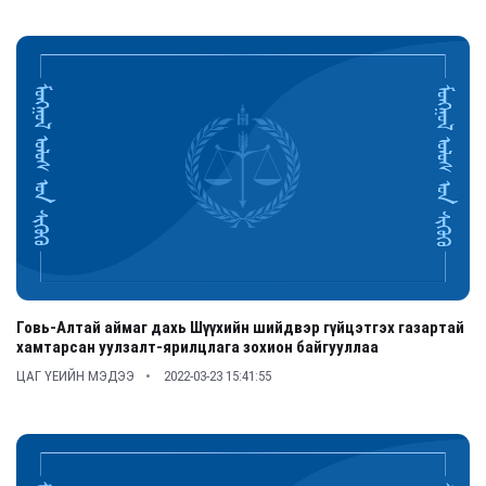
Говь-Алтай аймаг дахь Шүүхийн шийдвэр гүйцэтгэх газартай
хамтарсан уулзалт-ярилцлага зохион байгууллаа
ЦАГ ҮЕИЙН МЭДЭЭ
2022-03-23 15:41:55