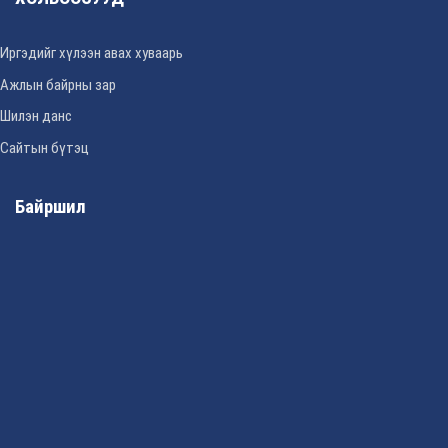
Иргэдийг хүлээн авах хуваарь
Ажлын байрны зар
Шилэн данс
Сайтын бүтэц
Байршил