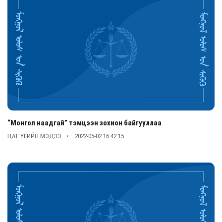
“Монгол наадгай” тэмцээн зохион байгууллаа
ЦАГ ҮЕИЙН МЭДЭЭ
2022-05-02 16:42:15