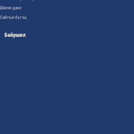
Шилэн данс
Сайтын бүтэц
Байршил