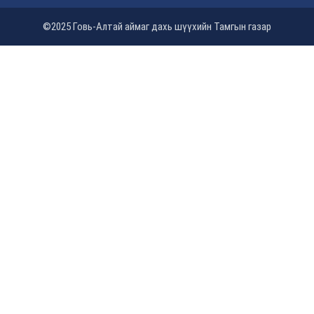
©2025 Говь-Алтай аймаг дахь шүүхийн Тамгын газар