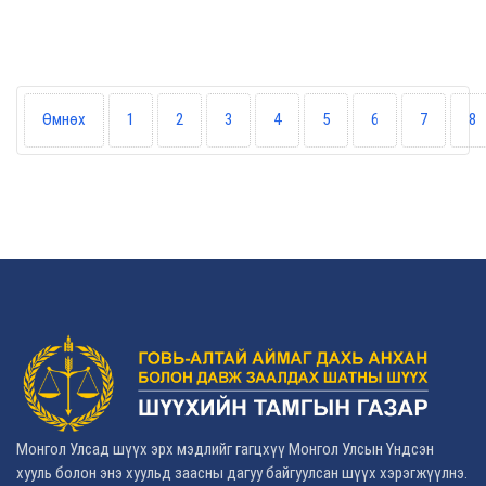
Өмнөх
1
2
3
4
5
6
7
8
Монгол Улсад шүүх эрх мэдлийг гагцхүү Монгол Улсын Үндсэн
хууль болон энэ хуульд заасны дагуу байгуулсан шүүх хэрэгжүүлнэ.