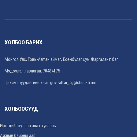
ХОЛБОО БАРИХ
Монгол Улс, Говь-Алтай аймаг, Есөнбулаг сум Жаргалант баг
Мэдээлэл лавлагаа: 70484175
Цахим шуудангийн хаяг: govi-altai_tg@shuukh.mn
ХОЛБООСУУД
Иргэдийг хүлээн авах хуваарь
Ажлын байрны зар