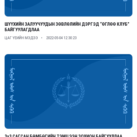
ШҮҮХИЙН ЗАЛУУЧУУДЫН ЗӨВЛӨЛИЙН ДЭРГЭД “ӨГЛӨӨ КЛУБ”
БАЙГУУЛАГДЛАА
ЦАГ ҮЕИЙН МЭДЭЭ
2022-05-04 12:30:23
3х3 САГСАН БӨМБӨГИЙН ТЭМЦЭЭН ЗОХИОН БАЙГУУЛЛАА