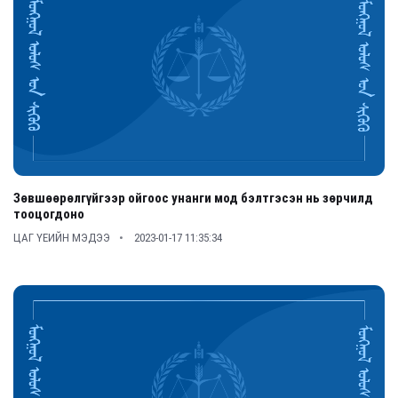
Зөвшөөрөлгүйгээр ойгоос унанги мод бэлтгэсэн нь зөрчилд
тооцогдоно
ЦАГ ҮЕИЙН МЭДЭЭ
2023-01-17 11:35:34