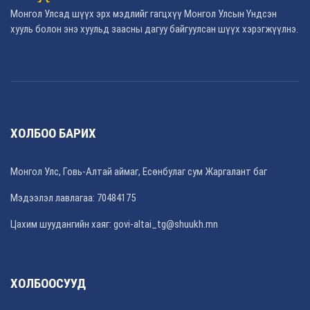
Монгол Улсад шүүх эрх мэдлийг гагцхүү Монгол Улсын Үндсэн
хууль болон энэ хуульд заасны дагуу байгуулсан шүүх хэрэгжүүлнэ.
ХОЛБОО БАРИХ
Монгол Улс, Говь-Алтай аймаг, Есөнбулаг сум Жаргалант баг
Мэдээлэл лавлагаа: 70484175
Цахим шуудангийн хаяг: govi-altai_tg@shuukh.mn
ХОЛБООСУУД