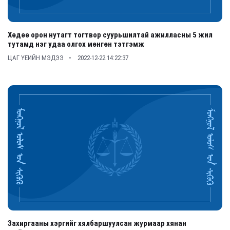
Хөдөө орон нутагт тогтвор суурьшилтай ажилласны 5 жил
тутамд нэг удаа олгох мөнгөн тэтгэмж
ЦАГ ҮЕИЙН МЭДЭЭ
2022-12-22 14:22:37
Захиргааны хэргийг хялбаршуулсан журмаар хянан