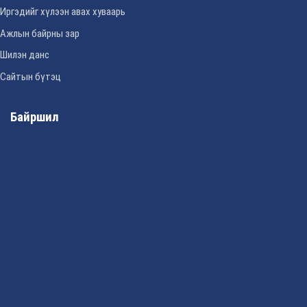
Иргэдийг хүлээн авах хуваарь
Ажлын байрны зар
Шилэн данс
Сайтын бүтэц
Байршил