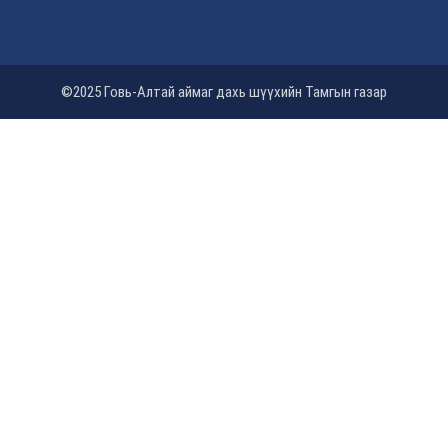
©2025 Говь-Алтай аймаг дахь шүүхийн Тамгын газар