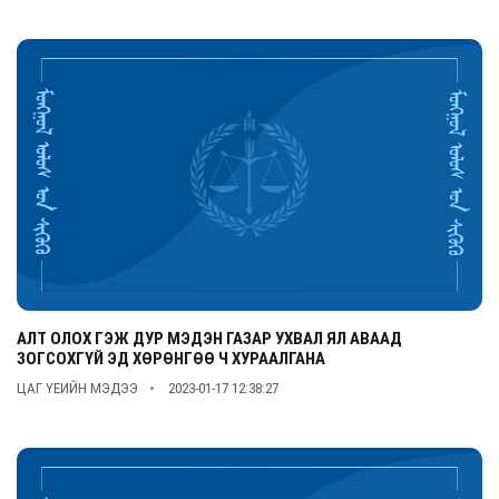
АЛТ ОЛОХ ГЭЖ ДУР МЭДЭН ГАЗАР УХВАЛ ЯЛ АВААД
ЗОГСОХГҮЙ ЭД ХӨРӨНГӨӨ Ч ХУРААЛГАНА
ЦАГ ҮЕИЙН МЭДЭЭ
2023-01-17 12:38:27