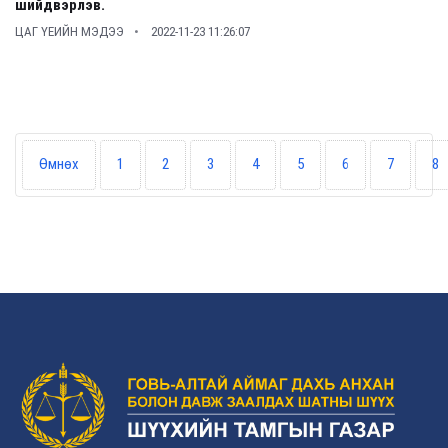
шийдвэрлэв.
ЦАГ ҮЕИЙН МЭДЭЭ
2022-11-23 11:26:07
Өмнөх
1
2
3
4
5
6
7
8